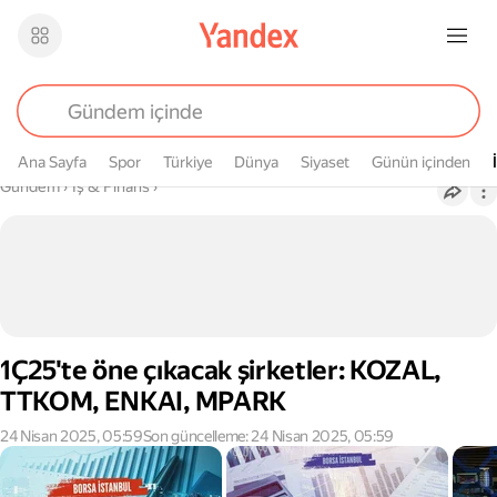
Ana Sayfa
Spor
Türkiye
Dünya
Siyaset
Günün içinden
Buradasın
Gündem
›
İş & Finans
›
1Ç25'te öne çıkacak şirketler: KOZAL,
TTKOM, ENKAI, MPARK
24 Nisan 2025, 05:59
Son güncelleme: 24 Nisan 2025, 05:59