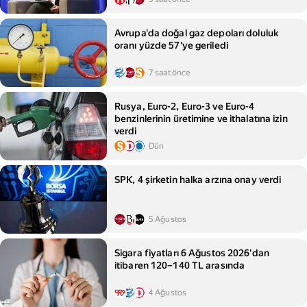
Avrupa'da doğal gaz depoları doluluk
oranı yüzde 57'ye geriledi
7 saat önce
Rusya, Euro-2, Euro-3 ve Euro-4
benzinlerinin üretimine ve ithalatına izin
verdi
Dün
SPK, 4 şirketin halka arzına onay verdi
5 Ağustos
Sigara fiyatları 6 Ağustos 2026'dan
itibaren 120–140 TL arasında
4 Ağustos