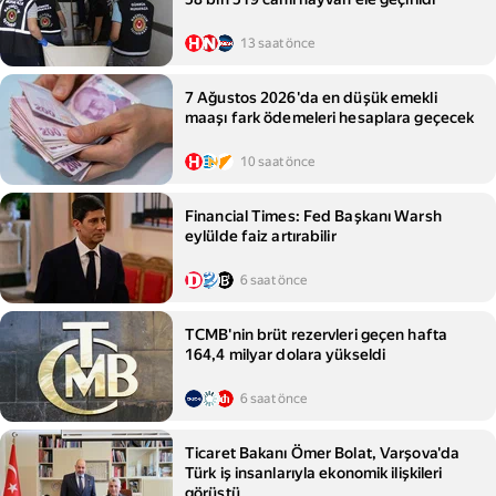
13 saat önce
7 Ağustos 2026'da en düşük emekli
maaşı fark ödemeleri hesaplara geçecek
10 saat önce
Financial Times: Fed Başkanı Warsh
eylülde faiz artırabilir
6 saat önce
TCMB'nin brüt rezervleri geçen hafta
164,4 milyar dolara yükseldi
6 saat önce
Ticaret Bakanı Ömer Bolat, Varşova'da
Türk iş insanlarıyla ekonomik ilişkileri
görüştü