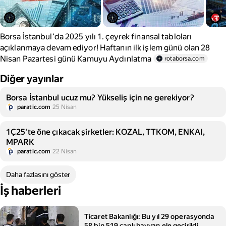
Borsa İstanbul'da 2025 yılı 1. çeyrek finansal tabloları
açıklanmaya devam ediyor! Haftanın ilk işlem günü olan 28
Nisan Pazartesi günü Kamuyu Aydınlatma
rotaborsa.com
Diğer yayınlar
Borsa İstanbul ucuz mu? Yükseliş için ne gerekiyor?
paratic.com
25 Nisan
1Ç25'te öne çıkacak şirketler: KOZAL, TTKOM, ENKAI,
MPARK
paratic.com
22 Nisan
Daha fazlasını göster
İş haberleri
Ticaret Bakanlığı: Bu yıl 29 operasyonda
58 bin 519 canlı hayvan ele geçirildi