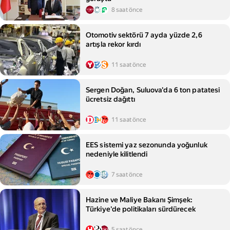
8 saat önce
Otomotiv sektörü 7 ayda yüzde 2,6
artışla rekor kırdı
11 saat önce
Sergen Doğan, Suluova'da 6 ton patatesi
ücretsiz dağıttı
11 saat önce
EES sistemi yaz sezonunda yoğunluk
nedeniyle kilitlendi
7 saat önce
Hazine ve Maliye Bakanı Şimşek:
Türkiye'de politikaları sürdürecek
5 saat önce