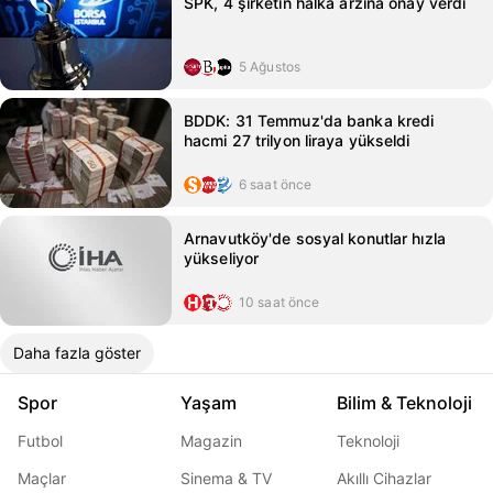
SPK, 4 şirketin halka arzına onay verdi
5 Ağustos
BDDK: 31 Temmuz'da banka kredi
hacmi 27 trilyon liraya yükseldi
6 saat önce
Arnavutköy'de sosyal konutlar hızla
yükseliyor
10 saat önce
Daha fazla göster
Spor
Yaşam
Bilim & Teknoloji
Futbol
Magazin
Teknoloji
Maçlar
Sinema & TV
Akıllı Cihazlar