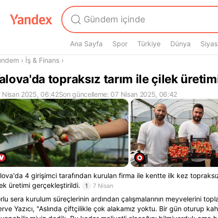
Ana Sayfa
Spor
Türkiye
Dünya
Siyas
radasın
ündem
›
İş & Finans
›
alova'da topraksız tarım ile çilek üretim
 Nisan 2025, 06:42
Son güncelleme: 07 Nisan 2025, 06:42
lova'da 4 girişimci tarafından kurulan firma ile kentte ilk kez topraks
lek üretimi gerçekleştirildi.
1
7 Nisan
rlu sera kurulum süreçlerinin ardından çalışmalarının meyvelerini top
rve Yazıcı, "Aslında çiftçilikle çok alakamız yoktu. Bir gün oturup ka