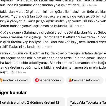
i yapabilir miyiz dedik. Bu kadar maliyetli olacağını bilmiyorduk ama b
nusunda bir youtube videosundan yola çıktım" dedi.
2
7 Nisan
taklardan Murat Girgin de minimum gübre ile maksimum ürün aldıkları
kerek, ""Şu anda 2 bin 200 metrekare alan içinde yaklaşık 30 bin kök
kkıyla yapıyoruz. Yaklaşık 1,5 aydır üretim yapıyoruz. 30 bin kök yak
ünden bahsediyoruz" açıklamasına bulundu.
3
7 Nisan
ğuğa dayanıklı Sabrina cinsi çeleği üretimdeOrtaklardan Murat Gülb
yanıklı Sabrina cinsi çeleği üretimde tercih ettiklerini belirterek, "To
n çilek üretimi yapılabiliyor. Zorlukları tabi var. Isıyı, nemi kontrol ede
rekli" ifadesini kullandı.
4
7 Nisan
ranın kurulumu ve ilk adımlar hiç de kolay olmadığını anlatan Bager Ar
rımı seçme nedenimiz birim alandan daha fazla ürün toplamak. Bahçe 
ha fazla ürün elde edebiliyoruz. Bitkinin kontrolü tamamen bize bağlı
tamda üretim yaptığımız için bitkinin gelişimi tamamen bizim elimizde
nuştu.
5
7 Nisan
sondakika.com
1
haberler.com
2
karsmanset.com
3
iğer konular
4 ortak işe girişti, 2 dönümle üretimi 12
Yalova'da Topraksız Tar