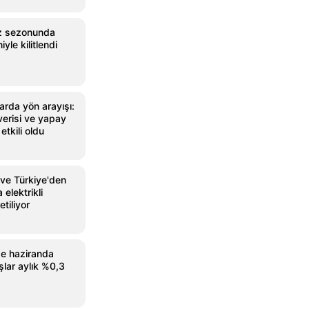
az sezonunda
yle kilitlendi
arda yön arayışı:
verisi ve yapay
etkili oldu
 ve Türkiye'den
 elektrikli
etiliyor
de haziranda
lar aylık %0,3