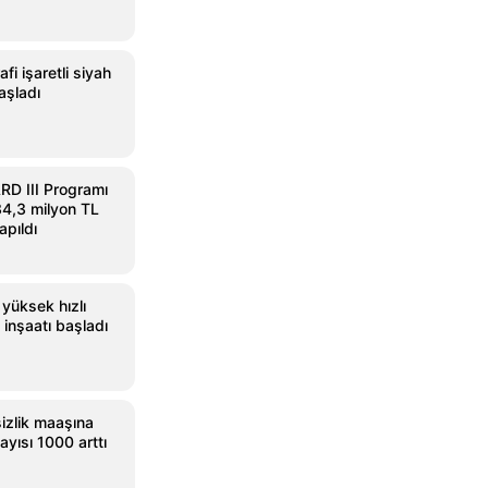
fi işaretli siyah
aşladı
D III Programı
4,3 milyon TL
apıldı
 yüksek hızlı
 inşaatı başladı
izlik maaşına
ayısı 1000 arttı