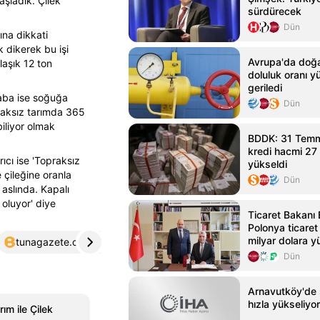
aşladık. Çilek
sürdürecek
Dün
na dikkati
 dikerek bu işi
Avrupa'da doğa
laşık 12 ton
doluluk oranı y
geriledi
aba ise soğuğa
Dün
praksız tarımda 365
biliyor olmak
BDDK: 31 Tem
kredi hacmi 27 t
ıcı ise 'Topraksız
yükseldi
çileğine oranla
Dün
 aslında. Kapalı
 oluyor' diye
Ticaret Bakanı 
Polonya ticaret
milyar dolara y
tunagazete.com
4
sondakika.com
5
Dün
Arnavutköy'de 
hızla yükseliyor
ım ile Çilek