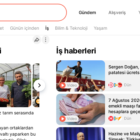
Gündem
Gündem
Alışveriş
et
Günün içinden
İş
İş
Bilim & Teknoloji
Yaşam
i
İş haberleri
Sergen Doğan, 
patatesi ücretsi
Dün
Video
7 Ağustos 202
emekli maaşı f
hesaplara geç
ız tarım serasında
Dün
Video
layan ortaklardan
Hazine ve Mali
hvaltı yaparken bu
Şimşek: Türkiye'