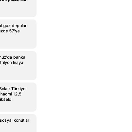
l gaz depoları
üzde 57'ye
muz'da banka
rilyon liraya
Bolat: Türkiye-
 hacmi 12,5
ükseldi
sosyal konutlar