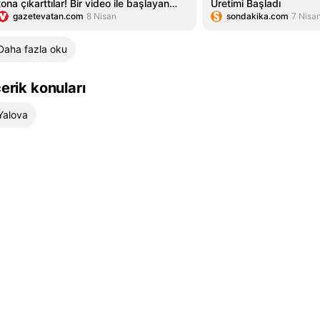
tona çıkarttılar! Bir video ile başlayan
Üretimi Başladı
gazetevatan.com
8 Nisan
sondakika.com
7 Nisa
girişim 365 gün kazanca dönüştü
Daha fazla oku
çerik konuları
Yalova