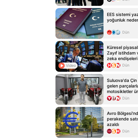
EES sistemi y
yoğunluk nedeni
Dün
Küresel piyasal
Zayıf istihdam 
zeka endişeleri 
Dün
Video
Suluova'da Çin
gelen parçalarla
motosikletler ür
Dün
Avro Bölgesi'n
perakende satış
azaldı
Dün