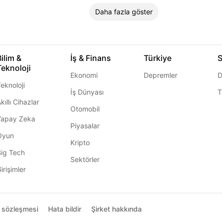
Daha fazla göster
Bilim &
İş & Finans
Türkiye
S
Teknoloji
Ekonomi
Depremler
D
eknoloji
İş Dünyası
T
kıllı Cihazlar
Otomobil
Yapay Zeka
Piyasalar
Oyun
Kripto
Big Tech
Sektörler
irişimler
ı sözleşmesi
Hata bildir
Şirket hakkında