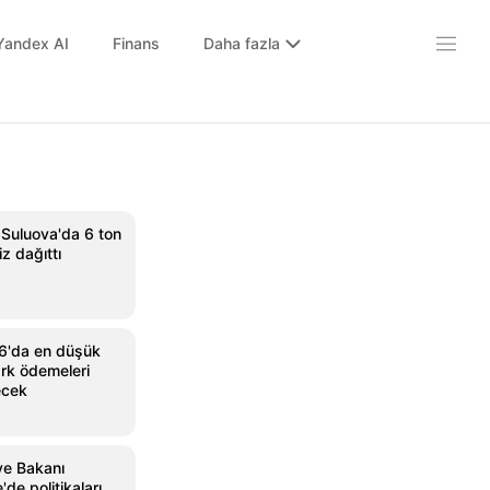
Yandex AI
Finans
Daha fazla
Suluova'da 6 ton
z dağıttı
6'da en düşük
ark ödemeleri
ecek
ye Bakanı
de politikaları