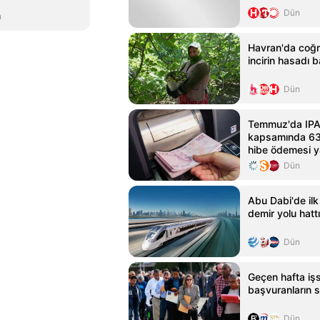
Dün
n
Havran'da coğra
incirin hasadı b
Dün
Temmuz'da IPAR
kapsamında 63
hibe ödemesi y
Dün
Abu Dabi'de ilk
demir yolu hattı
Dün
Geçen hafta işs
başvuranların s
Dün