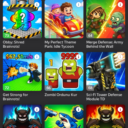
73
64
Obby: Shred
My Perfect Theme
Merge Defense: Army
Brainrots!
Park: Idle Tycoon
Behind the Wall
72
66
68
Get Strong for
Zombi Ordunu Kur
Sci-Fi Tower Defense
Brainrots!
Module TD