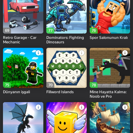
69
77
76
Retro Garage - Car
Dominators: Fighting
Spor Salonunun Kralı
Mechanic
Dinosaurs
75
70
78
Dünyanın işgali
Fillword Islands
Mine Hayatta Kalma:
Noob ve Pro