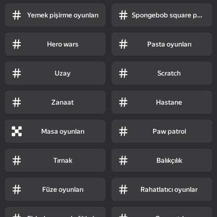
Yemek pişirme oyunları
Spongebob square pants
Hero wars
Pasta oyunları
Uzay
Scratch
Zanaat
Hastane
Masa oyunları
Paw patrol
Tırnak
Balıkçılık
Füze oyunları
Rahatlatıcı oyunlar