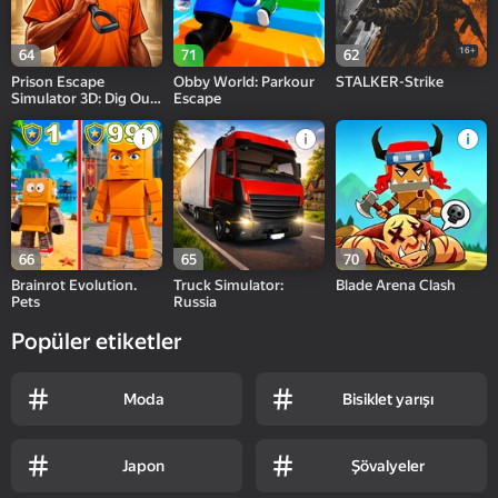
16+
64
71
62
Prison Escape
Obby World: Parkour
STALKER-Strike
Simulator 3D: Dig Out
Escape
Master Journey
66
65
70
Brainrot Evolution.
Truck Simulator:
Blade Arena Clash
Pets
Russia
Popüler etiketler
Moda
Bisiklet yarışı
Japon
Şövalyeler