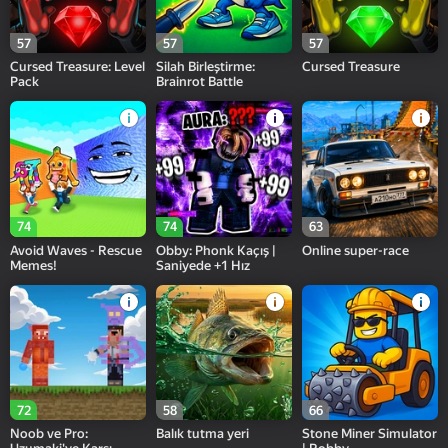
57
57
57
Cursed Treasure: Level
Silah Birleştirme:
Cursed Treasure
Pack
Brainrot Battle
74
74
63
Avoid Waves - Rescue
Obby: Phonk Kaçış |
Online super-race
Memes!
Saniyede +1 Hız
72
58
66
Noob ve Pro:
Balık tutma yeri
Stone Miner Simulator