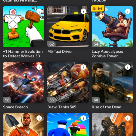
Uzumaki'ye Karşı
| Robby
Uchiha
En iyi
62
54
+1 Hammer Evolution
M5 Taxi Driver
Lazy Apocalypse:
to Defeat Wolves 3D
Zombie Tower
Defense & Idle TD
18+
56
55
60
Space Breach
Brawl Tanks 505
Rise of the Dead