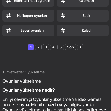
Ejderhanı nasıl eğitirsin
Geometri
Helikopter oyunları
Basit
Beceri oyunları
Kaleci
1
2
3
4
5
Son
Tüm etiketler
yükseltme
Oyunlar yükseltme
Oyunlar yükseltme nedir?
En iyi çevrimiçi Oyunlar yükseltme Yandex Games
ücretsiz oyna. Mobil cihazda veya bilgisayarda
Oyunlar yükseltme tadını çıkar. Hiçbir şey indirmeye