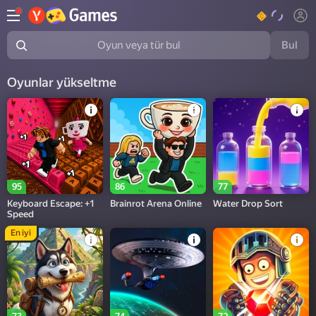
Bul
Oyun veya tür bul
Oyunlar yükseltme
95
86
77
Keyboard Escape: +1
Brainrot Arena Online
Water Drop Sort
Speed
En iyi