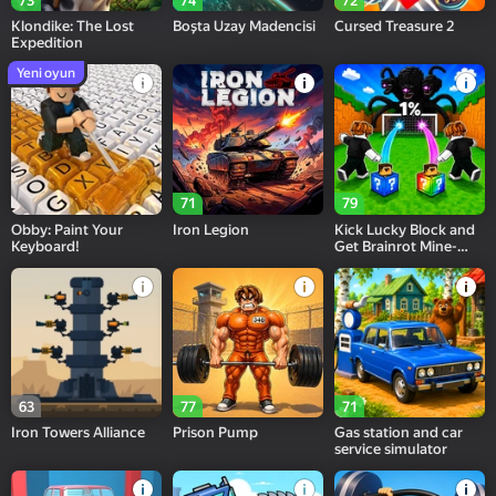
73
74
72
Klondike: The Lost
Boşta Uzay Madencisi
Cursed Treasure 2
Expedition
Yeni oyun
71
79
Obby: Paint Your
Iron Legion
Kick Lucky Block and
Keyboard!
Get Brainrot Mine-
Mobs!
63
77
71
Iron Towers Alliance
Prison Pump
Gas station and car
service simulator