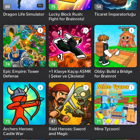
16+
69
75
54
Dragon Life Simulator
Lucky Block Rush:
Ticaret İmparatorluğu
Fight for Brainrots!
74
78
Epic Empire: Tower
+1 Klavye Kaçışı ASMR
Obby: Build a Bridge
Defense
| Şeker ve Çikolata!
for Brainrot
73
47
71
Archers Heroes:
Raid Heroes: Sword
Mine Tycoon!
Castle War
and Magic