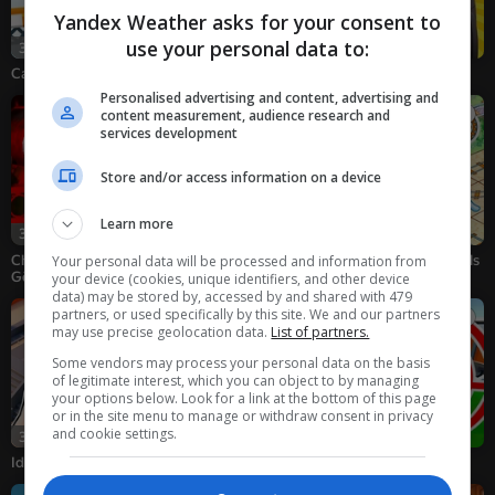
Yandex Weather asks for your consent to
use your personal data to:
39
42
34
Car Parkour
Tren Nişancısı
Call the Blue Tractor!
Personalised advertising and content, advertising and
content measurement, audience research and
services development
Store and/or access information on a device
Learn more
39
38
Your personal data will be processed and information from
Choo Choo Charles ve
Nubik Metro Oyun
Sliding Puzzle on Rails
Gökkuşağı Arkadaşları
Alanı
your device (cookies, unique identifiers, and other device
data) may be stored by, accessed by and shared with 479
partners, or used specifically by this site. We and our partners
may use precise geolocation data.
List of partners.
Some vendors may process your personal data on the basis
of legitimate interest, which you can object to by managing
your options below. Look for a link at the bottom of this page
or in the site menu to manage or withdraw consent in privacy
and cookie settings.
36
38
Idle Subway Tycoon
Köprü inşaa et
Destroy the Train