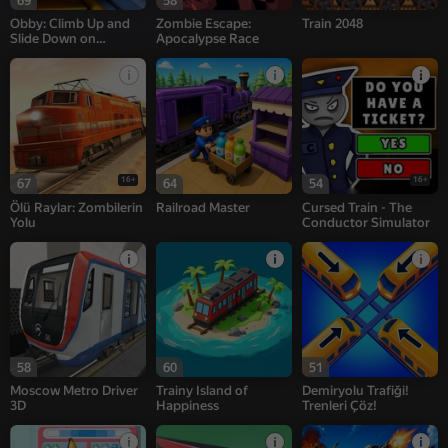
69
58
Obby: Climb Up and
Zombie Escape:
Train 2048
Slide Down on
Apocalypse Race
Minecarts
16+
16+
67
64
54
Ölü Raylar: Zombilerin
Railroad Master
Cursed Train - The
Yolu
Conductor Simulator
58
60
51
Moscow Metro Driver
Trainy Island of
Demiryolu Trafiği!
3D
Happiness
Trenleri Çöz!