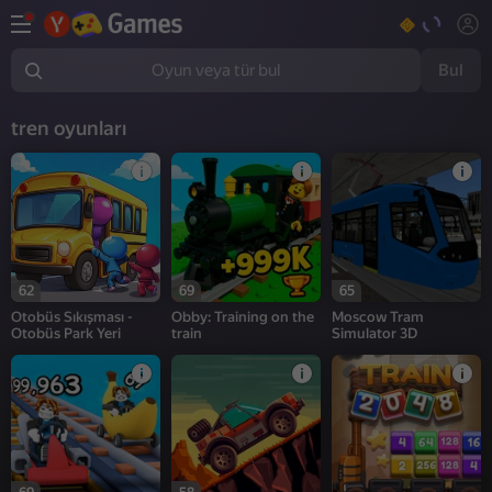
Bul
Oyun veya tür bul
tren oyunları
62
69
65
Otobüs Sıkışması -
Obby: Training on the
Moscow Tram
Otobüs Park Yeri
train
Simulator 3D