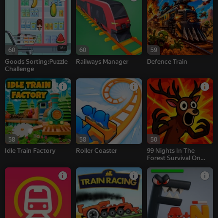
16+
60
60
59
Goods Sorting:Puzzle
Railways Manager
Defence Train
Challenge
58
58
50
Idle Train Factory
Roller Coaster
99 Nights In The
Forest Survival On
The Train