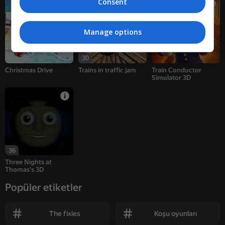
Consent
Manage options
30
Christmas Drive
Trains in traffic jam
Train Conductor
Simulator 3D
36
Three Nights at
Thomas's 3D
Popüler etiketler
The fixies
Koşu oyunları