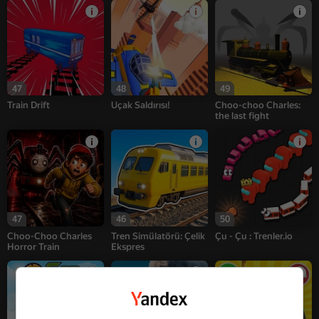
47
48
49
Train Drift
Uçak Saldırısı!
Choo-choo Charles:
the last fight
47
46
50
Choo-Choo Charles
Tren Simülatörü: Çelik
Çu - Çu : Trenler.io
Horror Train
Ekspres