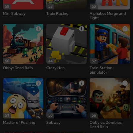
58
52
55
Mini Subway
Train Racing
Alphabet Merge and
Fight
56
44
52
Obby: Dead Rails
Crazy Hen
Train Station
Simulator
16+
51
50
56
Master of Pushing
Subway
Obby vs. Zombies:
Dead Rails