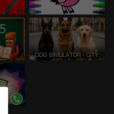
16+
45
44