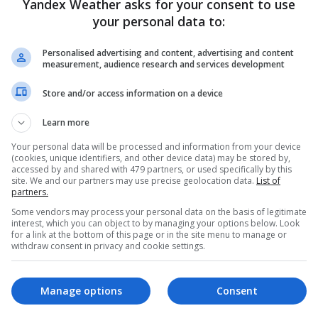
Yandex Weather asks for your consent to use
your personal data to:
Noel baba oyunları
Trollface
Personalised advertising and content, advertising and content
measurement, audience research and services development
z
Wheely car
Dünya kupası
Store and/or access information on a device
Learn more
Kung fu dövüşü
Hayvanlar şehri
Your personal data will be processed and information from your device
(cookies, unique identifiers, and other device data) may be stored by,
El çabukluğu
Görsel
accessed by and shared with 479 partners, or used specifically by this
site. We and our partners may use precise geolocation data.
List of
partners.
Some vendors may process your personal data on the basis of legitimate
interest, which you can object to by managing your options below. Look
for a link at the bottom of this page or in the site menu to manage or
withdraw consent in privacy and cookie settings.
Manage options
Consent
es ücretsiz oyna. Mobil cihazda veya bilgisayarda