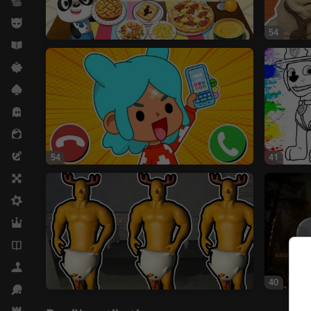
Ekonomik
Erkek çocuklar için
54
Eğitici
Gündelik
Kart
Korku
Kız çocuklar için
Macera
54
41
Masa Oyunları
Orta zorlukta
Rol oyunları
Romanlar
Simülatörler
40
Spor