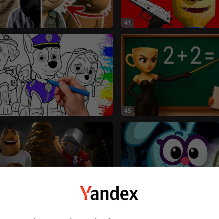
41
45