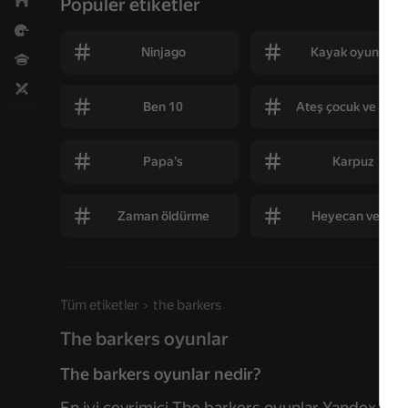
Strateji
Popüler etiketler
Yarış
Ninjago
Kayak oyunları
Yarışmalar
İki kişi için
Ben 10
Ateş çocuk ve su kı
Papa’s
Karpuz
Zaman öldürme
Heyecan verici
Tüm etiketler
the barkers
The barkers oyunlar
The barkers oyunlar nedir?
En iyi çevrimiçi The barkers oyunlar Yandex Gam