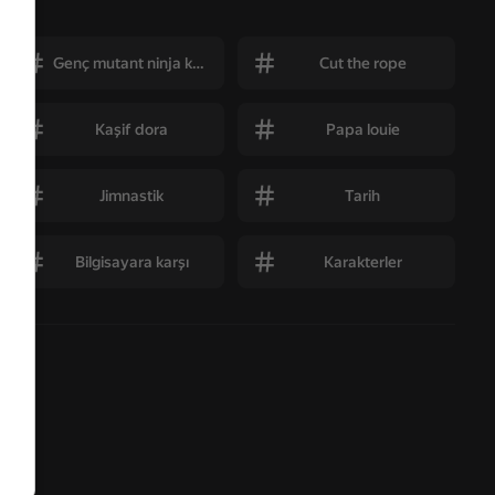
Genç mutant ninja kaplumbağalar
Cut the rope
Kaşif dora
Papa louie
Jimnastik
Tarih
Bilgisayara karşı
Karakterler