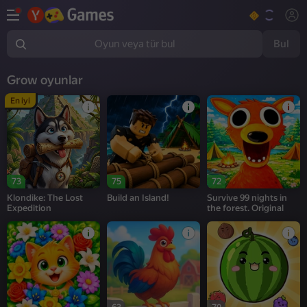
Bul
Oyun veya tür bul
Grow oyunlar
En iyi
73
75
72
Klondike: The Lost
Build an Island!
Survive 99 nights in
Expedition
the forest. Original