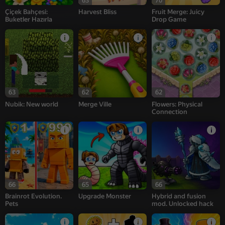
63
70
Çiçek Bahçesi:
Harvest Bliss
Fruit Merge: Juicy
Buketler Hazırla
Drop Game
63
62
62
Nubik: New world
Merge Ville
Flowers: Physical
Connection
66
65
66
Brainrot Evolution.
Upgrade Monster
Hybrid and fusion
Pets
mod. Unlocked hack