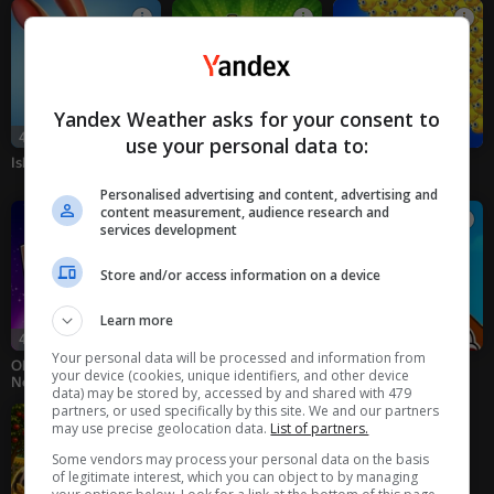
Yandex Weather asks for your consent to
42
48
48
use your personal data to:
Island Farm
Plant vs Zombie PvZ:
Hungry Ocean
Battle Hybrid Mod!
Personalised advertising and content, advertising and
content measurement, audience research and
services development
Store and/or access information on a device
Learn more
43
35
34
Your personal data will be processed and information from
Obby: Eat and Grow a
Kendi bahçenizi
Grow Brainrot!
your device (cookies, unique identifiers, and other device
Neck 3D +1 for Every
yetiştirin!
data) may be stored by, accessed by and shared with 479
Step
partners, or used specifically by this site. We and our partners
may use precise geolocation data.
List of partners.
Some vendors may process your personal data on the basis
of legitimate interest, which you can object to by managing