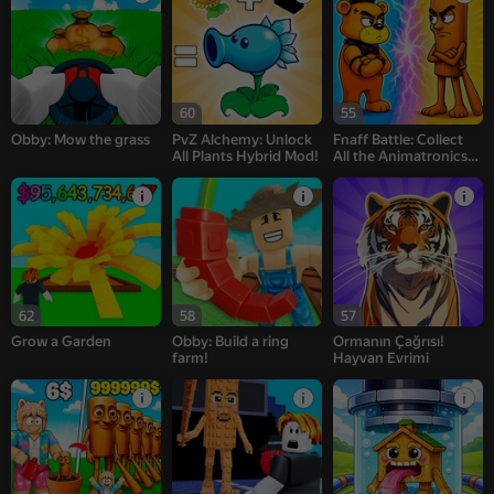
60
55
Obby: Mow the grass
PvZ Alchemy: Unlock
Fnaff Battle: Collect
All Plants Hybrid Mod!
All the Animatronics
and Win
62
58
57
Grow a Garden
Obby: Build a ring
Ormanın Çağrısı!
farm!
Hayvan Evrimi