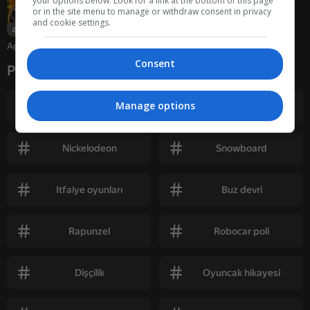
your options below. Look for a link at the bottom of this page
or in the site menu to manage or withdraw consent in privacy
and cookie settings.
42
Agrarian Magnate
Consent
Popüler etiketler
Manage options
Kizi
Slither.io
Nickelodeon
Snowboard
Itfaiye oyunları
Buz devri
Rapunzel
Robocar poli
Dişçilik
Oyuncak hikayesi