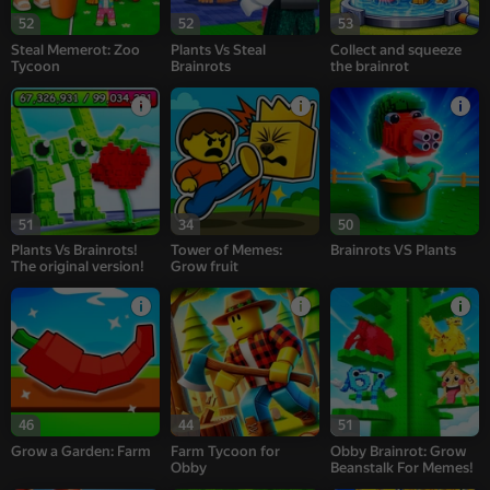
52
52
53
Steal Memerot: Zoo
Plants Vs Steal
Collect and squeeze
Tycoon
Brainrots
the brainrot
51
34
50
Plants Vs Brainrots!
Tower of Memes:
Brainrots VS Plants
The original version!
Grow fruit
46
44
51
Grow a Garden: Farm
Farm Tycoon for
Obby Brainrot: Grow
Obby
Beanstalk For Memes!