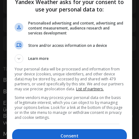
Yandex Weather asks for your consent to
Yarış
Brawl stars
use your personal data to:
Personalised advertising and content, advertising and
Minecraft
Indirme olmadan
content measurement, audience research and
services development
Ücretsiz
Gta
Store and/or access information on a device
Learn more
Tüm etiketler
badminton
Your personal data will be processed and information from
your device (cookies, unique identifiers, and other device
data) may be stored by, accessed by and shared with 479
Badminton oyunlar
partners, or used specifically by this site. We and our partners
may use precise geolocation data.
List of partners.
Badminton oyunlar nedir?
Some vendors may process your personal data on the basis
En iyi çevrimiçi Badminton oyunlar Yandex Games
of legitimate interest, which you can object to by managing
your options below. Look for a link at the bottom of this page
ücretsiz oyna. Mobil cihazda veya bilgisayarda
or in the site menu to manage or withdraw consent in privacy
Badminton oyunlar tadını çıkar. Hiçbir şey indirmeye
and cookie settings.
ve yüklemeye gerek yok!
Multiplayer badminton oyunlar
Consent