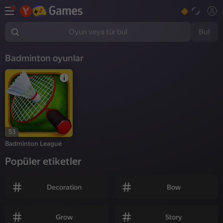
Bul
Oyun veya tür bul
Badminton oyunlar
53
Badminton League
Popüler etiketler
Decoration
Bow
Grow
Story