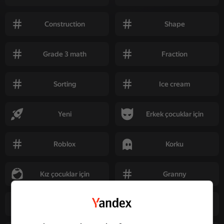
Construction
Shape
Grade 3 math
Fraction
Sorting
Ice cream
Yeni
Erkek çocuklar için
Roblox
Korku
Kız çocuklar için
Granny
İ̇ki kişi için
Arabalar