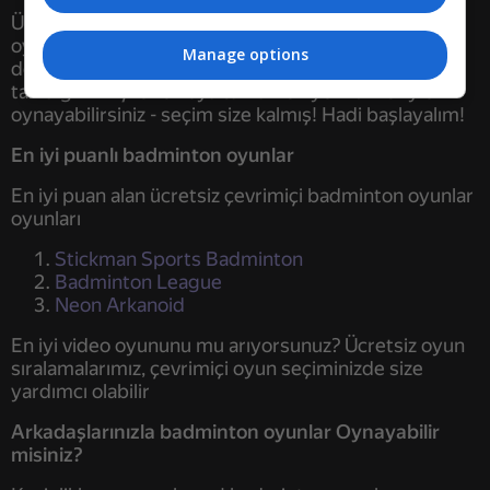
Ücretsiz badminton oyunlar oyunlarımızın çoğu çok
oyunculu modda mevcuttur ve bu da oyun
Manage options
deneyimine daha fazla heyecan katar. Zaten
tanıdığınız kişilerle veya tamamen yeni birileriyle
oynayabilirsiniz - seçim size kalmış! Hadi başlayalım!
En iyi puanlı badminton oyunlar
En iyi puan alan ücretsiz çevrimiçi badminton oyunlar
oyunları
Stickman Sports Badminton
Badminton League
Neon Arkanoid
En iyi video oyununu mu arıyorsunuz? Ücretsiz oyun
sıralamalarımız, çevrimiçi oyun seçiminizde size
yardımcı olabilir
Arkadaşlarınızla badminton oyunlar Oynayabilir
misiniz?