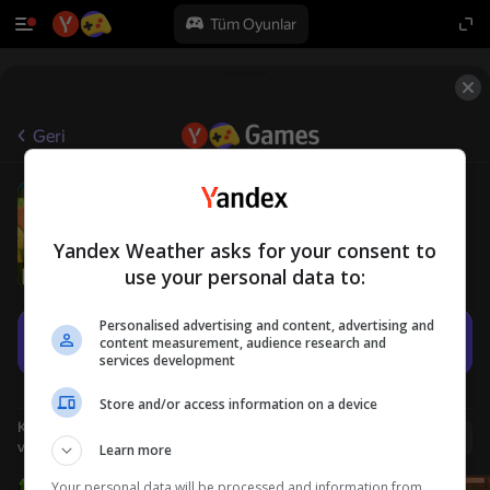
Tüm Oyunlar
Geri
Solitaire Harvest
6+
NewNSoft
Kart
Masa Oyunları
Yandex Weather asks for your consent to
use your personal data to:
Personalised advertising and content, advertising and
Oyna
content measurement, audience research and
services development
Store and/or access information on a device
Kullanıcı adı ile giriş yapmanız, oyunda ulaştığınız düzeyi
Giriş yap
ve tüm başarılarınızı kaydetmenizi sağlar
Learn more
Your personal data will be processed and information from