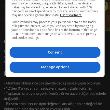
your device (cookies, unique identifiers, and other device
data) may be stored by, accessed by and shared with 479
Cihazı döndürün
partners, or used specifically by this site. We and our partners
may use precise geolocation data.
List of partners.
Oyun sadece cihaz yatay duruma
getirildiğinde çalışır
Some vendors may process your personal data on the basis
of legitimate interest, which you can object to by managing
your options below. Look for a link at the bottom of this page
or in the site menu to manage or withdraw consent in privacy
and cookie settings.
Oyun hakkında
Heyecan verici bir solitaire oyunu! Rahatlayın ve bundan
Consent
yararlanın! Çiftliğinizden sebze hasat edin! Her sebzeye bir
numara atanır; onları doğru sırayla düzenleyin!
Manage options
Nasıl oynanır?
- Mümkün olduğunca çok sayıda özdeş sebze yığını toplayın.
- 12'den 0'a kadar aynı sebzelerin azalan dizileri çıkarılır.
OYNA
- Toplanan sıra oyuna geri döndürülür ve bazen diğer sebzelerle
değiştirilir.
36
49
38
35
- Bir sebzenin üzerine aynı değerde, ancak daha az değerli bir
Apple Worm
Stack Fire Ball
Brainrot Evolution: Clicker
birime sahip başka bir sebze koyabilirsiniz.