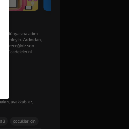
 Dönüş dünyasına adım
ı düzenleyin. Ardından,
lendireceğiniz son
sı mücadelelerini
yın.
ları, ayakkabılar,
stü
çocuklar için