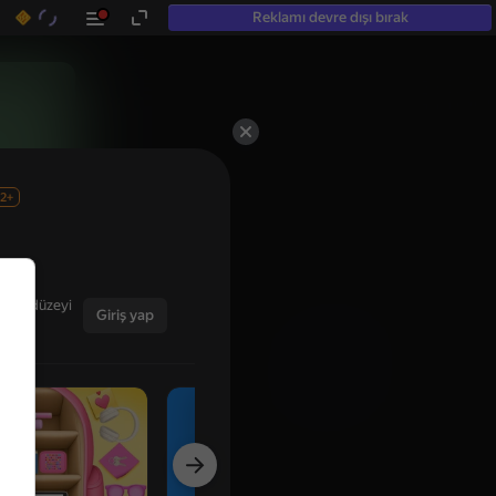
Reklamı devre dışı bırak
2+
ğınız düzeyi
Giriş yap