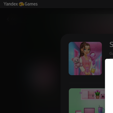
Geri
S
G
5
Sırala ve Stilini Yarat: Okula 
Yandex Games
Oyuncu
52
3,6
derecelendirmesi