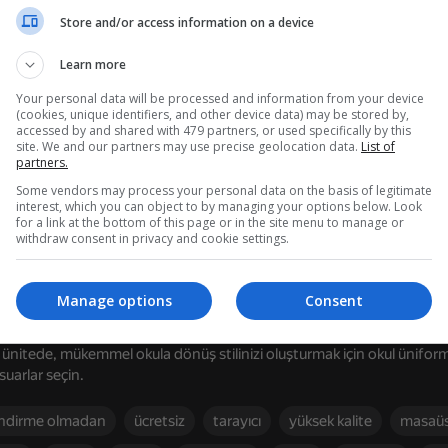
Store and/or access information on a device
Learn more
da
Your personal data will be processed and information from your device
(cookies, unique identifiers, and other device data) may be stored by,
ralama ve giydirme oyunları karışımı olan Sırala ve Stilini Yarat: Okula
accessed by and shared with 479 partners, or used specifically by this
yede dağınık masaları, dolapları, gardıropları ve hatta bento kutuların
site. We and our partners may use precise geolocation data.
List of
ayakkabılar, saç modelleri ve aksesuarlarla okul görünümünüzü şekil
partners.
ılığınızı zorlayın. Düzenleme oyunları, makyaj eğlencesi ve okul moda
Some vendors may process your personal data on the basis of legitimate
interest, which you can object to by managing your options below. Look
for a link at the bottom of this page or in the site menu to manage or
withdraw consent in privacy and cookie settings.
?
69
68
 masaları, dolaplar veya gardıroplar gibi dağınık alanlarla başlayın.
r & Dress
High School Popular Girls
Kolej Kızlar Giydirme
Manage options
Consent
neleri doğru yere, kategoriye veya tasarıma sürükleyip bırakın.
ın – Bir sonraki mücadeleye geçmek için düzenleme görevlerini tamamla
ünitede, mükemmel okula dönüş stilinizi oluşturmak için okul üniforma
esuarlar seçin.
indirme olmadan
ücretsiz
tarayıcı
yüksek kalite
masaü
73
70