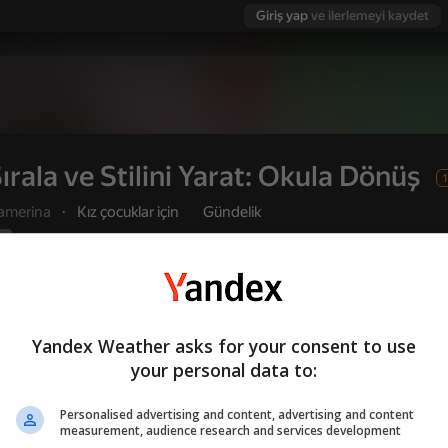
Giriş yap
ve ilerlemeyi kaydet
ırala ve Stilini Yarat: Okula Dönüş
1
amerina
·
Kız çocuklar için
Gündelik
Yandex Games derecelendirmesi
Oyuncu değerlendirmeleri
2
3,6
Kullanıcı adı ile giriş yapmanız, oyunda ulaştı
Oyna
ve tüm başarılarınızı kaydetmenizi sağlar
Yandex Weather asks for your consent to use
your personal data to:
Dönüş
Personalised advertising and content, advertising and content
 değerlendirmeleri
12+
measurement, audience research and services development