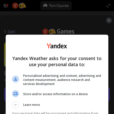
Tüm Oyunlar
Geri
Pretty Myside
18+
SimbaGames
Gündelik
Yandex Weather asks for your consent to
use your personal data to:
Yandex Games derecelendirmesi
36
Personalised advertising and content, advertising and
content measurement, audience research and
Oyuncu değerlendirmeleri
3,8
services development
Oyna
Store and/or access information on a device
Learn more
Your personal data will be processed and information from