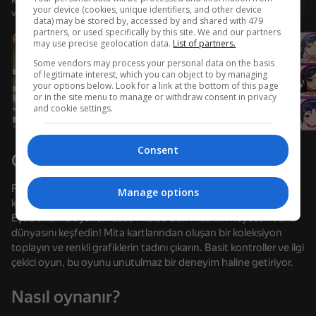
Kullanıcı adı ile giriş yapmanız, oyunda ulaştığınız düzeyi
Giriş yap
your device (cookies, unique identifiers, and other device
ve tüm başarılarınızı kaydetmenizi sağlar
data) may be stored by, accessed by and shared with 479
partners, or used specifically by this site. We and our partners
may use precise geolocation data.
List of partners.
Some vendors may process your personal data on the basis
of legitimate interest, which you can object to by managing
your options below. Look for a link at the bottom of this page
or in the site menu to manage or withdraw consent in privacy
and cookie settings.
Consent
Oyun hakkında
Pretty Myside - güzel Miside kıza tıklayın ve yeni görünümlerin
Manage options
kilidini açın!
Eşsiz tıklama oyunumuzda Miside'den Mita'nın heyecan verici
dünyasını keşfedin! Mita kartlarından oluşan bir koleksiyon
toplayın ve renkli grafiklerin tadını çıkarın. Basit kontroller ve ilgi
çekici oyun, bu oyunu unutulmaz bir deneyim haline getiriyor.
66
58
54
42
Nasıl oynanır?
Favori Kızlarınla Mesajlaşma 2
Texts with Your Crushes
Chat for adults