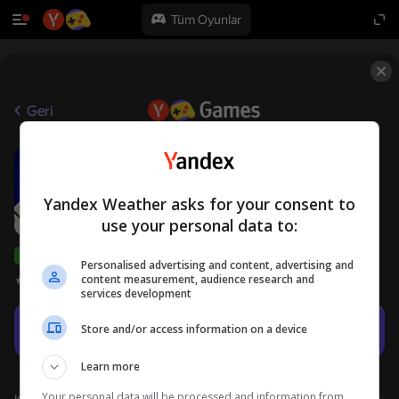
Tüm Oyunlar
Geri
Domino King
18+
Yodomi
Masa Oyunları
Yandex Weather asks for your consent to
use your personal data to:
Yandex Games derecelendirmesi
71
Personalised advertising and content, advertising and
content measurement, audience research and
Oyuncu değerlendirmeleri
4,3
services development
Oyna
Store and/or access information on a device
Learn more
Your personal data will be processed and information from