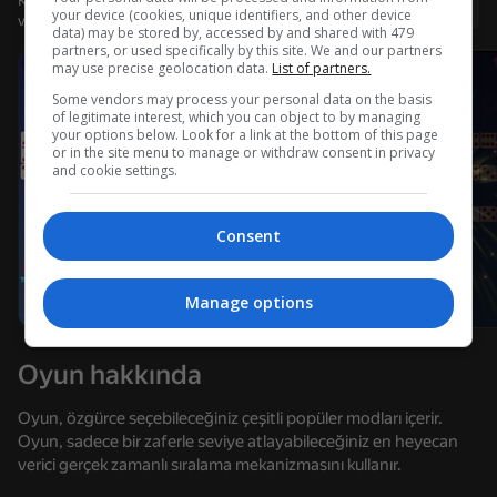
Kullanıcı adı ile giriş yapmanız, oyunda ulaştığınız düzeyi
Giriş yap
your device (cookies, unique identifiers, and other device
ve tüm başarılarınızı kaydetmenizi sağlar
data) may be stored by, accessed by and shared with 479
partners, or used specifically by this site. We and our partners
may use precise geolocation data.
List of partners.
Some vendors may process your personal data on the basis
of legitimate interest, which you can object to by managing
your options below. Look for a link at the bottom of this page
or in the site menu to manage or withdraw consent in privacy
and cookie settings.
Consent
Manage options
Oyun hakkında
Oyun, özgürce seçebileceğiniz çeşitli popüler modları içerir.
Oyun, sadece bir zaferle seviye atlayabileceğiniz en heyecan
verici gerçek zamanlı sıralama mekanizmasını kullanır.