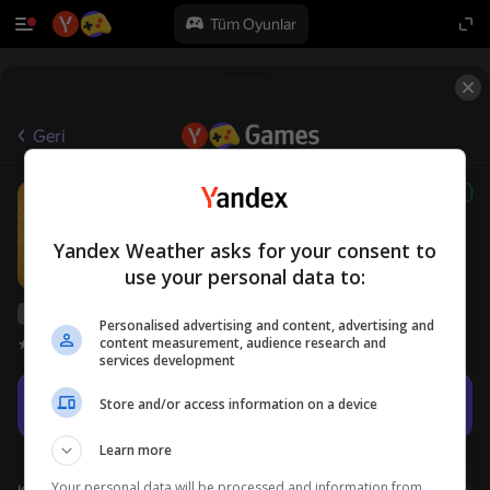
Tüm Oyunlar
Geri
Hidden Objects: Find the
6+
Treasure
Whalebox
Yandex Weather asks for your consent to
Bulmacalar
Gündelik
use your personal data to:
Yandex Games derecelendirmesi
55
Personalised advertising and content, advertising and
content measurement, audience research and
Oyuncu değerlendirmeleri
4,3
services development
Oyna
Store and/or access information on a device
Learn more
Your personal data will be processed and information from