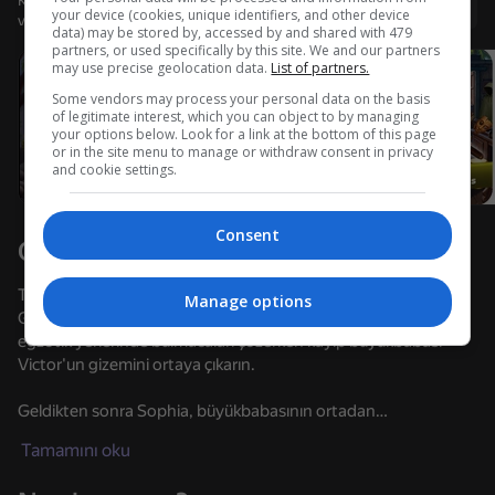
Kullanıcı adı ile giriş yapmanız, oyunda ulaştığınız düzeyi
Giriş yap
your device (cookies, unique identifiers, and other device
ve tüm başarılarınızı kaydetmenizi sağlar
data) may be stored by, accessed by and shared with 479
Cihazı döndürün
partners, or used specifically by this site. We and our partners
may use precise geolocation data.
List of partners.
Oyun sadece cihaz yatay duruma
getirildiğinde çalışır
Some vendors may process your personal data on the basis
Yükleniyor
of legitimate interest, which you can object to by managing
your options below. Look for a link at the bottom of this page
or in the site menu to manage or withdraw consent in privacy
and cookie settings.
Consent
Oyun hakkında
Tropik bir ada kaç sır saklayabilir?
Manage options
Genç maceracı Sophia'nın yerine geçin ve Kalao-Terra'nın
egzotik yerlerinde bulmacaları çözerken kayıp büyükbabası
Victor'un gizemini ortaya çıkarın.
OYNA
Geldikten sonra Sophia, büyükbabasının ortadan
kaybolduğunu keşfeder. Basit bir yolculuk olarak başlayan şey
Tamamını oku
heyecan verici bir dedektif macerasına dönüşür. Kaçakçılarla
yüzleşin, ipuçlarını toplayın, dedektif kıyafeti giyin ve hatta