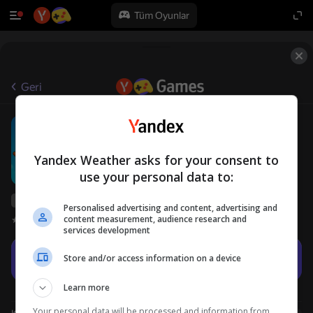
Tüm Oyunlar
Geri
Airships Online
6+
GamePush
Erkek çocuklar için
Simülatörler
Yandex Weather asks for your consent to
use your personal data to:
Yandex Games derecelendirmesi
57
Personalised advertising and content, advertising and
content measurement, audience research and
Oyuncu değerlendirmeleri
3,6
services development
Oyna
Store and/or access information on a device
Learn more
Your personal data will be processed and information from