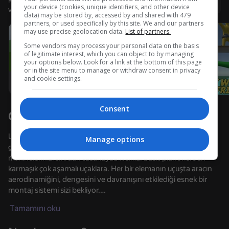
Kullanıcı adı ile giriş yapmanız, oyunda ulaştığınız düzeyi
Giriş yap
your device (cookies, unique identifiers, and other device
ve tüm başarılarınızı kaydetmenizi sağlar
data) may be stored by, accessed by and shared with 479
Cihazı döndürün
partners, or used specifically by this site. We and our partners
may use precise geolocation data.
List of partners.
Oyun sadece cihaz yatay duruma
getirildiğinde çalışır
Some vendors may process your personal data on the basis
Yükleniyor
of legitimate interest, which you can object to by managing
your options below. Look for a link at the bottom of this page
or in the site menu to manage or withdraw consent in privacy
and cookie settings.
Consent
Oyun hakkında
Uçak yapım oyunları, yaratıcılığınızı ve mühendislik zihniyetinizi
Manage options
göstermenin harika bir yoludur. Bu tür oyunlarda, kendi uçan
makinelerinizi sıfırdan tasarlayabilirsiniz: basit planörlerden
karmaşık çok aşamalı uçaklara. Her bir elemanın uçuşta aracın
aerodinamiğini, dengesini ve davranışını etkilediği esnek bir
OYNA
montaj sistemi sizi bekliyor.
Tamamını oku
Gerçekçi fiziğe özel önem verilir - tasarımdaki her hata
öngörülemeyen (ve genellikle çok etkileyici) sonuçlara yol