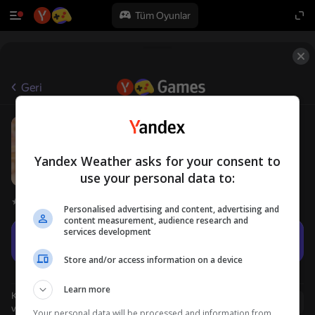
Tüm Oyunlar
Geri
Labubu Pizza
6+
BOLD CAT
Erkek çocuklar için
Kız çocuklar için
Yandex Weather asks for your consent to
use your personal data to:
Oyuncu değerlendirmeleri
4,1
Personalised advertising and content, advertising and
content measurement, audience research and
services development
Oyna
Store and/or access information on a device
Learn more
Kullanıcı adı ile giriş yapmanız, oyunda ulaştığınız düzeyi
Giriş yap
ve tüm başarılarınızı kaydetmenizi sağlar
Your personal data will be processed and information from