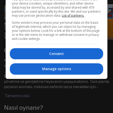
your device (cookies, unique identifiers, and other device
data) may be stored by, accessed by and shared with 479
Cihazı döndürün
partners, or used specifically by this site. We and our partners
may use precise geolocation data.
List of partners.
Oyun sadece cihaz yatay duruma
getirildiğinde çalışır
Some vendors may process your personal data on the basis
of legitimate interest, which you can object to by managing
your options below. Look for a link at the bottom of this page
or in the site menu to manage or withdraw consent in privacy
and cookie settings.
Oyun hakkında
Consent
Kendi pizzacı kafenizin ustası olduğunuz heyecan verici bir
simülasyon oyunu olan Labubu Pizza'nın şık dünyasına girin!
Manage options
Bu heyecan verici oyunda, pizzacınızı sıfırdan inşa etme,
yönetme ve genişletme heyecanını yaşayacaksınız. Taze pişmiş
pizzanın aroması, mütevazı kafenizi pizza meraklıları için
OYNA
hareketli bir sıcak noktaya dönüştürmek için yolculuğunuza
Tamamını oku
çıkarken havayı doldurur.
36
46
Nasıl oynanır?
Labubu Pizza'da her karar sizin elinizde. Restoranınızın her
Poppy Playtime Chapter 1 - Original
Apple Worm
Saniyede +1 Yağ! Yiyin ve Yağlayın!