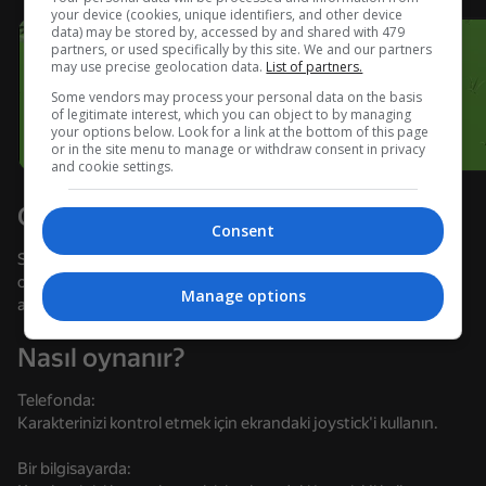
your device (cookies, unique identifiers, and other device
data) may be stored by, accessed by and shared with 479
Cihazı döndürün
partners, or used specifically by this site. We and our partners
may use precise geolocation data.
List of partners.
Oyun sadece cihaz yatay duruma
getirildiğinde çalışır
Some vendors may process your personal data on the basis
of legitimate interest, which you can object to by managing
your options below. Look for a link at the bottom of this page
or in the site menu to manage or withdraw consent in privacy
and cookie settings.
Oyun hakkında
Consent
Sıradan bir köpekten bir cyborg'a doğru yol alın. Tehlikeli bir
ormandan geçmeniz gerekecek. Yeni evrimleri kırın ve
Manage options
arkadaşlarınızla rekabet ederek seviyeyi yükseltin.
Nasıl oynanır?
OYNA
Telefonda:
Karakterinizi kontrol etmek için ekrandaki joystick'i kullanın.
77
63
61
72
Dominators: Fighting Dinosaurs
Funny Shooter 2
En Hızlı Brainrot'um
Bir bilgisayarda: