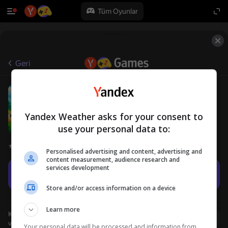
Tüm Oyunlar
Geri
Dog Evolution
12+
ALASH
Gündelik
Simülatörler
Yandex Weather asks for your consent to
use your personal data to:
Oyuncu değerlendirmeleri
3,8
Personalised advertising and content, advertising and
content measurement, audience research and
services development
Oyna
Store and/or access information on a device
Learn more
Kullanıcı adı ile giriş yapmanız, oyunda ulaştığınız düzeyi
Giriş yap
ve tüm başarılarınızı kaydetmenizi sağlar
Your personal data will be processed and information from