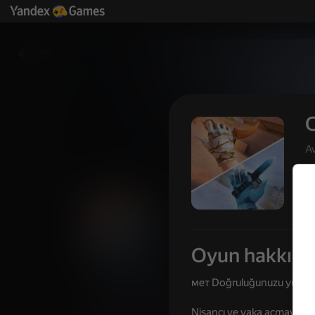
Geri
A
Oyun hakkın
СтендКейс 2 - открывай кей
мет Doğruluğunuzu yükselt
Oyuncu değerlendirmeleri
3,4
16+
Nişancı ve vaka açmayı birl