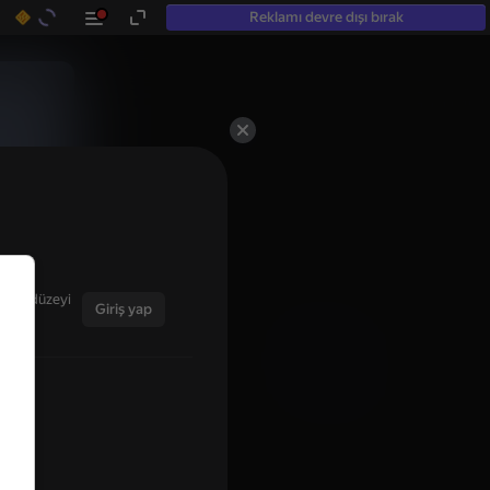
Reklamı devre dışı bırak
ğınız düzeyi
Giriş yap