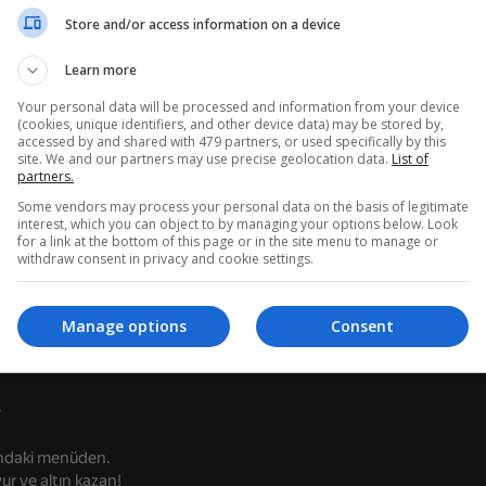
hedefe nişan almak ve göz kırpmadan daha hızlı tepki vermektir.
Store and/or access information on a device
harika vakalar ve nadir görünümler! 🔫✨
Learn more
Your personal data will be processed and information from your device
(cookies, unique identifiers, and other device data) may be stored by,
accessed by and shared with 479 partners, or used specifically by this
site. We and our partners may use precise geolocation data.
List of
partners.
Some vendors may process your personal data on the basis of legitimate
interest, which you can object to by managing your options below. Look
for a link at the bottom of this page or in the site menu to manage or
withdraw consent in privacy and cookie settings.
leksiyonlar
18+
78
67
CS 1
VR World
Manage options
Consent
in tıklayıcı
?
ındaki menüden.
16+
74
76
r ve altın kazan!