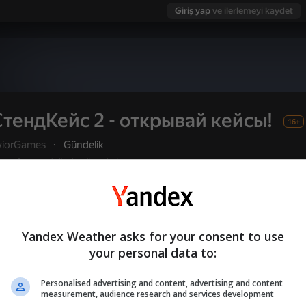
Giriş yap
ve ilerlemeyi kaydet
СтендКейс 2 - открывай кейсы!
16+
viorGames
·
Gündelik
Oyuncu değerlendirmeleri
3,4
Kullanıcı adı ile giriş yapmanız, oyunda ulaştı
Oyna
ve tüm başarılarınızı kaydetmenizi sağlar
Yandex Weather asks for your consent to use
da
your personal data to:
сы!
in ve bir dış görünüm koleksiyonu toplayın!
Personalised advertising and content, advertising and content
measurement, audience research and services development
eştiren benzersiz bir oyuna hoş geldiniz!