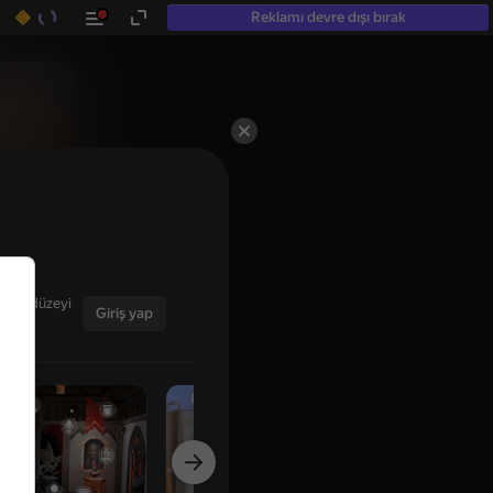
Reklamı devre dışı bırak
ğınız düzeyi
Giriş yap