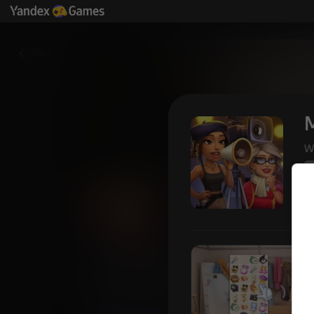
Geri
W
5
Movie Merge
Yandex Games
Oyuncu
59
3,7
derecelendirmesi