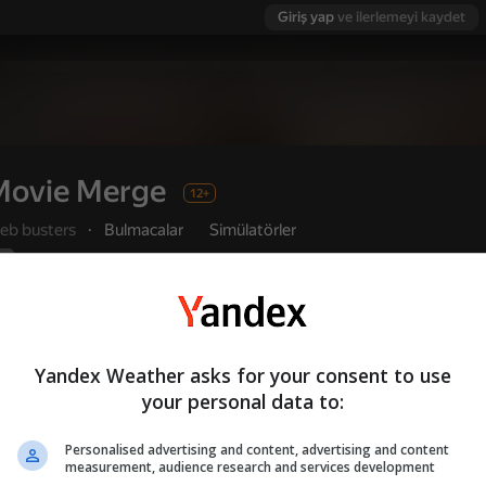
Giriş yap
ve ilerlemeyi kaydet
Movie Merge
12+
eb busters
·
Bulmacalar
Simülatörler
Yandex Games derecelendirmesi
Oyuncu değerlendirmeleri
9
3,7
Kullanıcı adı ile giriş yapmanız, oyunda ulaştı
Oyna
ve tüm başarılarınızı kaydetmenizi sağlar
Yandex Weather asks for your consent to use
your personal data to:
Personalised advertising and content, advertising and content
 değerlendirmeleri
12+
measurement, audience research and services development