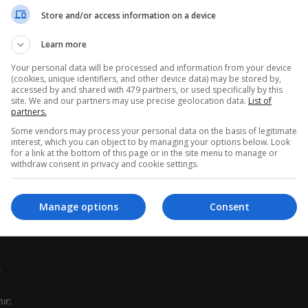
Store and/or access information on a device
Learn more
da
Your personal data will be processed and information from your device
(cookies, unique identifiers, and other device data) may be stored by,
çek bir film yapımcısı olduğunuz eğlenceli ve yaratıcı bir birleştirme 
accessed by and shared with 479 partners, or used specifically by this
oyuncuları işe al, sahneler tasarla ve Hollywood tarzında harika filmle
site. We and our partners may use precise geolocation data.
List of
partners.
ilme her şeyi hazırlamak için makyajı, kostümleri, sahne malzemelerini 
Some vendors may process your personal data on the basis of legitimate
interest, which you can object to by managing your options below. Look
nkli bir sinema ve yaratıcılık dünyasına dalın.
for a link at the bottom of this page or in the site menu to manage or
withdraw consent in privacy and cookie settings.
 Görünümleri seçin, süslemeleri ayarlayın ve filminizin her detayını ko
le ilginç karakterlerle tanışın.
16+
49
39
bir oyuncu için basit kontroller ve rahatlatıcı mekanikler.
Become a Queen
I Am Security
Manage options
Consent
nu oluşturun, bulmacaları çözün ve yeni sinema eğlencesi seviyelerinin
?
18+
55
79
ır: