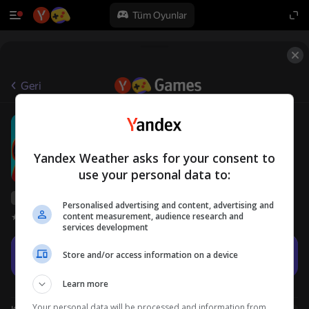
Tüm Oyunlar
Geri
Squid Game: Düello
12+
TomiGames
Aksiyon oyunları
Arcade
Yandex Weather asks for your consent to
use your personal data to:
Yandex Games derecelendirmesi
45
Personalised advertising and content, advertising and
content measurement, audience research and
Oyuncu değerlendirmeleri
4,2
services development
Oyna
Store and/or access information on a device
Learn more
Your personal data will be processed and information from