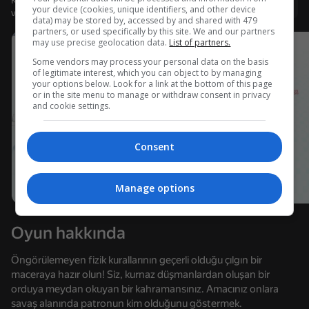
Kullanıcı adı ile giriş yapmanız, oyunda ulaştığınız düzeyi
Giriş yap
your device (cookies, unique identifiers, and other device
ve tüm başarılarınızı kaydetmenizi sağlar
data) may be stored by, accessed by and shared with 479
partners, or used specifically by this site. We and our partners
may use precise geolocation data.
List of partners.
Some vendors may process your personal data on the basis
of legitimate interest, which you can object to by managing
your options below. Look for a link at the bottom of this page
or in the site menu to manage or withdraw consent in privacy
and cookie settings.
Consent
Manage options
Oyun hakkında
Öngörülemeyen fizik kurallarının geçerli olduğu çılgın bir
maceraya hazır olun! Siz, kurnaz düşmanlardan oluşan bir
64
49
orduya meydan okuyan bir kahramansınız. Amacınız onlara
Gemideki Haine Dikkat
Squid Game 2: Mini Games
Stack Fire Ball
savaş alanında patronun kim olduğunu göstermek.