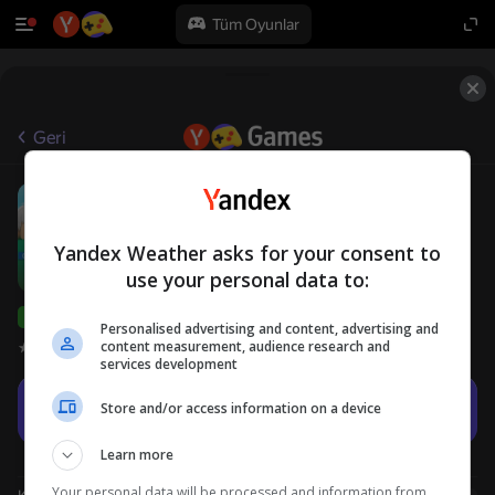
Tüm Oyunlar
Geri
Squid Game: Royale
12+
wackDev
Gündelik
Yandex Weather asks for your consent to
use your personal data to:
Yandex Games derecelendirmesi
74
Personalised advertising and content, advertising and
content measurement, audience research and
Oyuncu değerlendirmeleri
3,4
services development
Oyna
Store and/or access information on a device
Learn more
Your personal data will be processed and information from