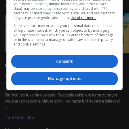
Kullanıcı adı ile giriş yapmanız, oyunda ulaştığınız düzeyi
Giriş yap
your device (cookies, unique identifiers, and other device
ve tüm başarılarınızı kaydetmenizi sağlar
data) may be stored by, accessed by and shared with 479
Cihazı döndürün
partners, or used specifically by this site. We and our partners
may use precise geolocation data.
List of partners.
Oyun sadece cihaz yatay duruma
getirildiğinde çalışır
Some vendors may process your personal data on the basis
Yükleniyor
of legitimate interest, which you can object to by managing
your options below. Look for a link at the bottom of this page
or in the site menu to manage or withdraw consent in privacy
and cookie settings.
Consent
Oyun hakkında
💥 Kalamar Oyunu: Royale - Hayatta Kalma Savaşı, ikonik
Manage options
gösteriden ilham alan aksiyon dolu bir oyundur. "Kırmızı ışık,
yeşil ışık", cam köprü, savaş römorkörü ve daha fazlası gibi
ölümcül zorluklarla yüzleşin. Rastgele rakiplere karşı oynayın
veya arkadaşlarınızı davet edin - yalnızca biri hayatta kalacak!
OYNA
Çeviklik, taktik ve kurnazlık kullanın: başkalarını itin, önce
Tamamını oku
zıplayın, saklanın veya rakiplerinizi sabote edin. Görünümler,
maskeler ve diğer ödüller kazanmak için maçlar kazanın.