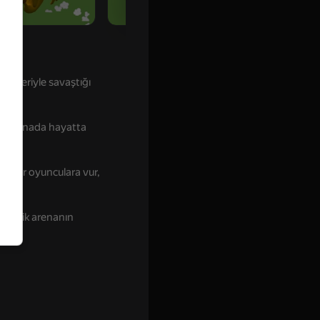
rbirleriyle savaştığı
 bir arenada hayatta
 Diğer oyunculara vur,
u ironik arenanın