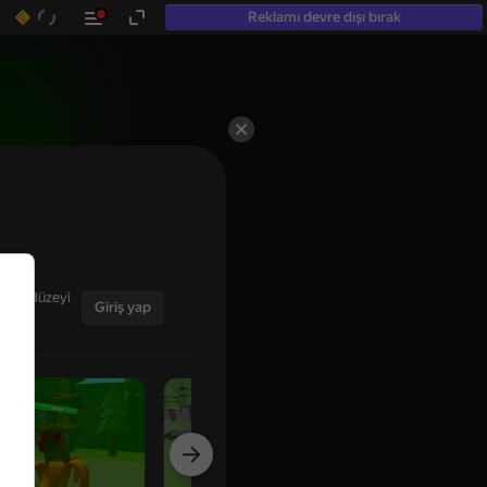
Reklamı devre dışı bırak
ğınız düzeyi
Giriş yap