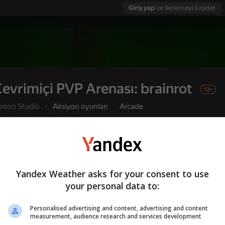
Giriş yap
ve ilerlemeyi kaydet
evrimiçi PVP Arenası: brainrot
12+
oison Studio
·
Aksiyon oyunları
Arcade
Oyuncu değerlendirmeleri
4,1
Kullanıcı adı ile giriş yapmanız, oyunda ulaştı
Oyna
ve tüm başarılarınızı kaydetmenizi sağlar
Yandex Weather asks for your consent to use
your personal data to:
ot
Personalised advertising and content, advertising and content
measurement, audience research and services development