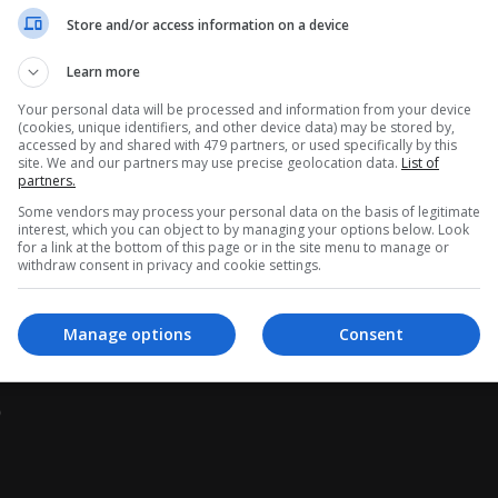
Store and/or access information on a device
Learn more
da
Your personal data will be processed and information from your device
(cookies, unique identifiers, and other device data) may be stored by,
n dünyasına hoş geldin - memlerin canlandığı ve en güçlü unvanı için bi
accessed by and shared with 479 partners, or used specifically by this
site. We and our partners may use precise geolocation data.
List of
partners.
en rastgele bir karakter alırsın ve görevin seninle aynı delilerle dolu
Some vendors may process your personal data on the basis of legitimate
interest, which you can object to by managing your options below. Look
for a link at the bottom of this page or in the site menu to manage or
withdraw consent in privacy and cookie settings.
ulmaz kılacak kendine özgü bir stili, animasyonu ve ifadeleri vardır.
66
42
ine - RP
Tralalero: Kick Them All
2D Memes Hunt
Manage options
Consent
 bir duygu denizi seni bekliyor. En sevdiğin dövüşçüler için oyna ve b
çlü olduğunu kanıtlamaya hazır mısın? Savaşa katıl ve kendin gör!
?
16+
48
49