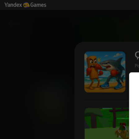
Geri
Ç
P
Çevrimiçi PVP Arenası: brainr
Oyuncu değerlendirmeleri
4,1
12+