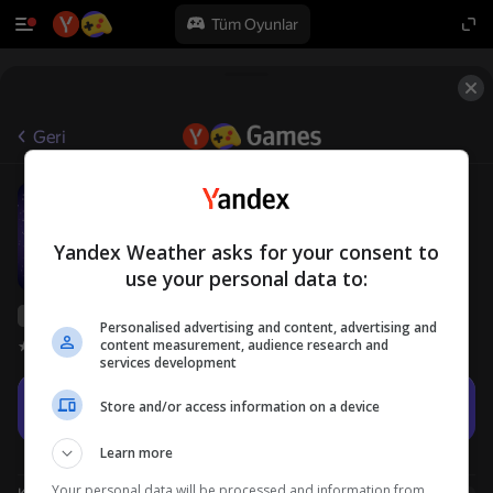
Tüm Oyunlar
Geri
World Flags Quiz
0+
Bulatov
Yarışmalar
Yandex Weather asks for your consent to
use your personal data to:
Yandex Games derecelendirmesi
27
Personalised advertising and content, advertising and
content measurement, audience research and
Oyuncu değerlendirmeleri
4,1
services development
Oyna
Store and/or access information on a device
Learn more
Your personal data will be processed and information from