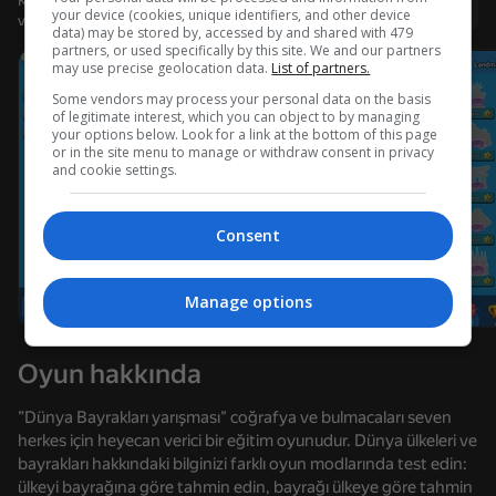
Kullanıcı adı ile giriş yapmanız, oyunda ulaştığınız düzeyi
Giriş yap
your device (cookies, unique identifiers, and other device
ve tüm başarılarınızı kaydetmenizi sağlar
data) may be stored by, accessed by and shared with 479
partners, or used specifically by this site. We and our partners
may use precise geolocation data.
List of partners.
Some vendors may process your personal data on the basis
Yükleniyor
of legitimate interest, which you can object to by managing
your options below. Look for a link at the bottom of this page
or in the site menu to manage or withdraw consent in privacy
and cookie settings.
Consent
Manage options
Oyun hakkında
”Dünya Bayrakları yarışması" coğrafya ve bulmacaları seven
herkes için heyecan verici bir eğitim oyunudur. Dünya ülkeleri ve
bayrakları hakkındaki bilginizi farklı oyun modlarında test edin:
ülkeyi bayrağına göre tahmin edin, bayrağı ülkeye göre tahmin