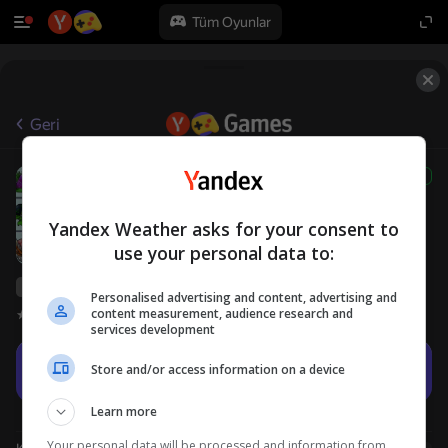
Tüm Oyunlar
Geri
Mahjong Plants Versus Zombies
6+
Fusion Mod
MicroEX
Yandex Weather asks for your consent to
Bulmacalar
Masa Oyunları
use your personal data to:
Yandex Games derecelendirmesi
46
Personalised advertising and content, advertising and
content measurement, audience research and
Oyuncu değerlendirmeleri
4,0
services development
Oyna
Store and/or access information on a device
Learn more
Your personal data will be processed and information from