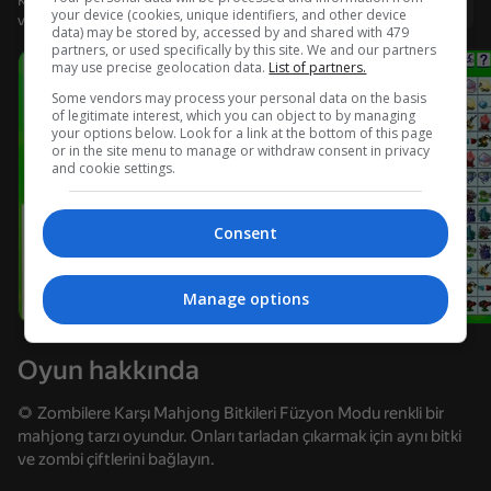
Kullanıcı adı ile giriş yapmanız, oyunda ulaştığınız düzeyi
Giriş yap
your device (cookies, unique identifiers, and other device
ve tüm başarılarınızı kaydetmenizi sağlar
data) may be stored by, accessed by and shared with 479
partners, or used specifically by this site. We and our partners
may use precise geolocation data.
List of partners.
Some vendors may process your personal data on the basis
of legitimate interest, which you can object to by managing
your options below. Look for a link at the bottom of this page
or in the site menu to manage or withdraw consent in privacy
and cookie settings.
Consent
Manage options
Oyun hakkında
🌻 Zombilere Karşı Mahjong Bitkileri Füzyon Modu renkli bir
mahjong tarzı oyundur. Onları tarladan çıkarmak için aynı bitki
ve zombi çiftlerini bağlayın.