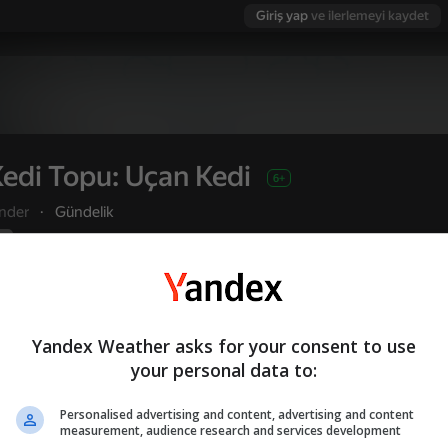
Giriş yap
ve ilerlemeyi kaydet
edi Topu: Uçan Kedi
6+
inder
·
Gündelik
Yandex Games derecelendirmesi
Oyuncu değerlendirmeleri
1
4,4
Kullanıcı adı ile giriş yapmanız, oyunda ulaştı
Oyna
ve tüm başarılarınızı kaydetmenizi sağlar
Yandex Weather asks for your consent to use
your personal data to:
Personalised advertising and content, advertising and content
u değerlendirmeleri
6+
measurement, audience research and services development