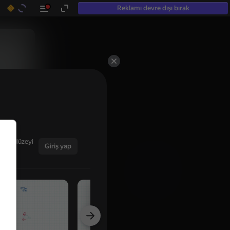
Reklamı devre dışı bırak
ğınız düzeyi
Giriş yap