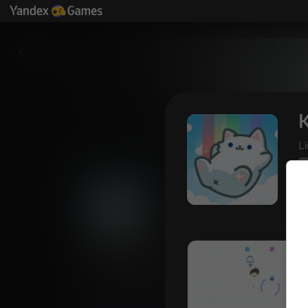
Geri
K
L
4
Kedi Topu: Uçan Kedi
Yandex Games
Oyunc
41
4,4
derecelendirmesi