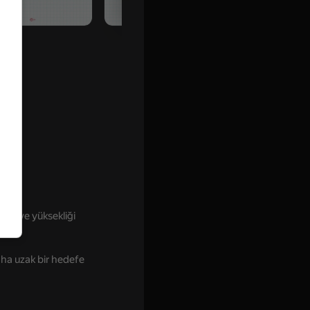
16+
ızı ve yüksekliği
aha uzak bir hedefe