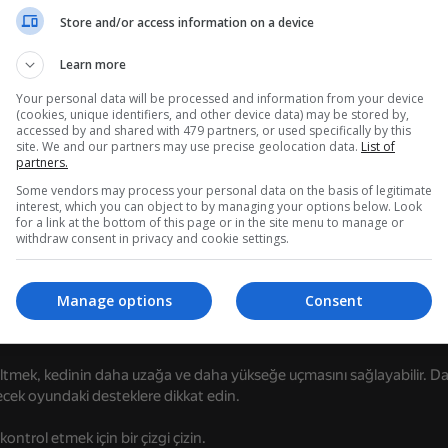
Store and/or access information on a device
Learn more
da
Your personal data will be processed and information from your device
(cookies, unique identifiers, and other device data) may be stored by,
accessed by and shared with 479 partners, or used specifically by this
e oyun stilleri gözlerinizi parlatacak.
site. We and our partners may use precise geolocation data.
List of
partners.
kedinin uçuşunu kontrol etmek için bir çizgi çizin.
Some vendors may process your personal data on the basis of legitimate
interest, which you can object to by managing your options below. Look
 ve size ferahlatıcı bir deneyim sunar.
for a link at the bottom of this page or in the site menu to manage or
withdraw consent in privacy and cookie settings.
70
54
?
Müzikal Evcil Hayvanlar! Katz'ı
Cat impostor
Manage options
Consent
söylemek
nin daha uzağa ve daha yükseğe uçmasını sağlamak için mürekkebi, h
kseltmek, kedinin daha uzağa ve daha yükseğe uçmasını sağlayabilir. D
ecek oyundaki desteklere dikkat edin.
ontrol etmek için bir çizgi çizin.
46
48