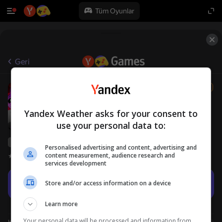
Tüm Oyunlar
Geri
Sprunki: All Phases of Monsters
12+
Roblo X Game
Erkek çocuklar için
Gündelik
Yandex Weather asks for your consent to
use your personal data to:
Yandex Games derecelendirmesi
40
Personalised advertising and content, advertising and
content measurement, audience research and
Oyuncu değerlendirmeleri
4,2
services development
Oyna
Store and/or access information on a device
Learn more
Your personal data will be processed and information from