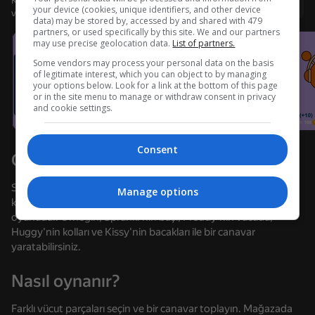
Kullanıcı adı ile giriş yapmanız, oyunda ulaştığınız düzeyi
Giriş yap
your device (cookies, unique identifiers, and other device
ve tüm başarılarınızı kaydetmenizi sağlar
data) may be stored by, accessed by and shared with 479
Cihazı döndürün
partners, or used specifically by this site. We and our partners
may use precise geolocation data.
List of partners.
Oyun sadece cihaz yatay duruma
getirildiğinde çalışır
Some vendors may process your personal data on the basis
of legitimate interest, which you can object to by managing
your options below. Look for a link at the bottom of this page
or in the site menu to manage or withdraw consent in privacy
and cookie settings.
Consent
Oyun hakkında
Sprunki: Canavarların Tüm Aşamaları, canavarların vücut
Manage options
kısımlarından Sprunki oluşturmanız gereken bir simülatör
oyunudur. Örneğin, Sprunki'nin başı, Freddy'nin vücudu,
Huggy'nin kolları ve Kissy'nin bacakları ile bir canavar
yaratabilirsiniz.
OYNA
Nasıl oynanır?
62
54
63
60
Sprunki Shuvali
Call Sprunki Incredibox now!
Call Wenda Sprunki Now!
Farklı vücut parçaları seçin ve bir canavar toplayın. Mağazada