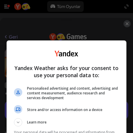
Tüm Oyunlar
Geri
Zomblox
12+
Ocean Dev
Korku
Aksiyon oyunları
Yandex Weather asks for your consent to
use your personal data to:
Yandex Games derecelendirmesi
67
Personalised advertising and content, advertising and
content measurement, audience research and
Oyuncu değerlendirmeleri
4,2
services development
Oyna
Store and/or access information on a device
Learn more
Your personal data will be processed and information from