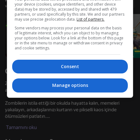
Kullanıcı adı ile giriş yapmanız, oyunda ulaştığınız düzeyi
Giriş yap
your device (cookies, unique identifiers, and other device
ve tüm başarılarınızı kaydetmenizi sağlar
data) may be stored by, accessed by and shared with 479
Cihazı döndürün
partners, or used specifically by this site. We and our partners
may use precise geolocation data.
List of partners.
Oyun sadece cihaz yatay duruma
getirildiğinde çalışır
Some vendors may process your personal data on the basis
of legitimate interest, which you can object to by managing
your options below. Look for a link at the bottom of this page
or in the site menu to manage or withdraw consent in privacy
and cookie settings.
Consent
Oyun hakkında
Zomblox, CS, Minecraft ve Roblox ruhunda ücretsiz bir FPS
Manage options
atıcıdır.
Zombilerin istila ettiği bir okulda hayatta kalın, memeleri
yakalayın, arkadaşlarınızı kurtarın ve pikselli kaos içinde
OYNA
ölümsüzleri patlatın.
Dikkat et: öğretmen Zombalina Teachrina'ya dönüştü ve
Tamamını oku
95
85
82
herkesi zombiye dönüştürüyor!
Keyboard Escape: +1 Speed
Animal Hospital: Anomalies and Monsters
Parkour Online
SkyWars Onl