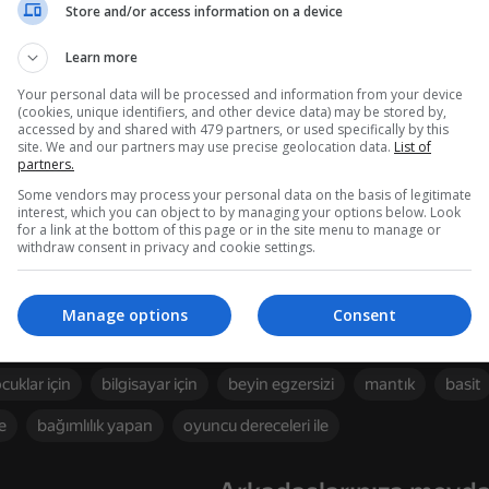
Store and/or access information on a device
Learn more
da
Your personal data will be processed and information from your device
(cookies, unique identifiers, and other device data) may be stored by,
e göre kutulara hızlı ve doğru bir şekilde yerleştirmek ve her dolu kutu
accessed by and shared with 479 partners, or used specifically by this
site. We and our partners may use precise geolocation data.
List of
 çünkü puan kazanmak o kadar kolay değil!
partners.
Some vendors may process your personal data on the basis of legitimate
?
interest, which you can object to by managing your options below. Look
for a link at the bottom of this page or in the site menu to manage or
i şişelerle doldurmak gerekir. Çekmece tamamen dolana kadar çekmece
withdraw consent in privacy and cookie settings.
n. İstenilen renkte şişe yoksa, şişeye dokunarak zaman alanına yerleş
49
38
ini kullanarak temizleyin.
Manage options
Consent
ek with
Stack Fire Ball
Brainrot Evolution: Cl
ktirmeyen
indirme olmadan
sonsuz
ücretsiz
tarayıcı
cuklar için
bilgisayar için
beyin egzersizi
mantık
basit
e
bağımlılık yapan
oyuncu dereceleri ile
41
46