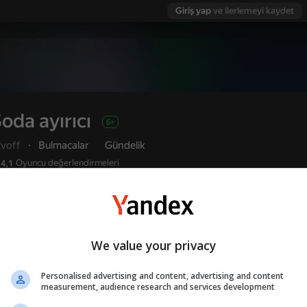
Giriş yap
ve ilerlemeyi kaydet
oda ayırıcı
6+
vvoff
·
Bulmacalar
Gündelik
Oyuncu değerlendirmeleri
4,1
Kullanıcı adı ile giriş yapmanız, oyunda ulaştı
Oyna
ve tüm başarılarınızı kaydetmenizi sağlar
We value your privacy
Personalised advertising and content, advertising and content
measurement, audience research and services development