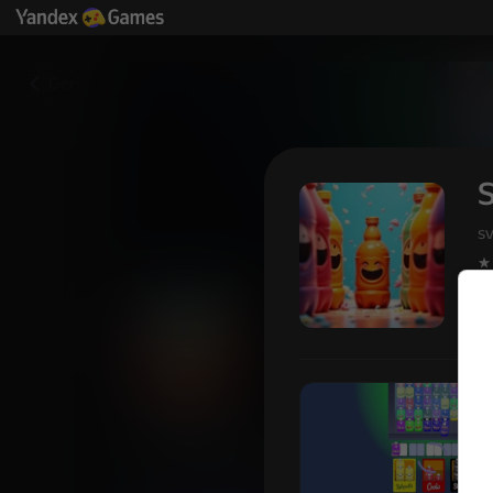
Geri
S
s
Soda ayırıcı
Oyuncu değerlendirmeleri
4,1
6+