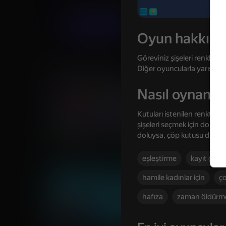
Bulmacalar
Gündelik
svvoff
Oyna
Oyun hakkın
Göreviniz şişeleri renklerin
Benzer oyunlar
Diğer oyuncularla yarışın,
Nasıl oynanır
Kutuları istenilen renktek
şişeleri seçmek için dokunu
77
48
doluysa, çöp kutusu düğmes
Water Drop Sort
R.E.P.O. Hide and Se
Friends
eşleştirme
kayıt gere
hamile kadınlar için
ço
hafıza
zaman öldürm
43
74