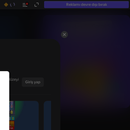
Reklamı devre dışı bırak
50+ en iyi oyun.

Hatta "Oynamam" diyenlerin

bile sevdiği oyunlar
ğınız düzeyi
Giriş yap
Tümünü göster