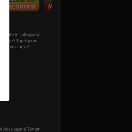
 bir patron koltuğuna
 misiniz? Tap-tap ve
anlarını kurtar!
ve biraz kazan! Yangın