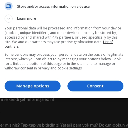
Store and/or access information on a device
Learn more
da
Your personal data will be processed and information from your device
(cookies, unique identifiers, and other device data) may be stored by,
i inşa etmeye ve belediye başkanı olmaya davet ediyoruz! Ancak rahat
accessed by and shared with 479 partners, or used specifically by this
zı sıvayıp biraz iş yapmanız gerekecek. Bir gökdelen inşa etmek ister
site. We and our partners may use precise geolocation data.
List of
k mu? Dokun-dokun ve biraz kazan! Yangın mı çıktı? Dokun-dokun ve ins
partners.
Some vendors may process your personal data on the basis of legitimate
ım, indir düğmesine dokunun-dokunun!
interest, which you can object to by managing your options below. Look
for a link at the bottom of this page or in the site menu to manage or
withdraw consent in privacy and cookie settings.
meyecek, inşa etmek için dokunun!
irkaç işçi kirala!
84
üyümeye ve size para getirmeye devam ediyor!
lator
My Parking Lot
Kırmızı Top Kaçışı
Manage options
Consent
ışverişi yapın!
er şeyle ilgilen, patron sensin!
ı ile kendi şehrinizi inşa edin!
?
63
51
er misiniz? Tap-tap ve bitirdiniz! Yeterli para yok mu? Dokun-dokun 