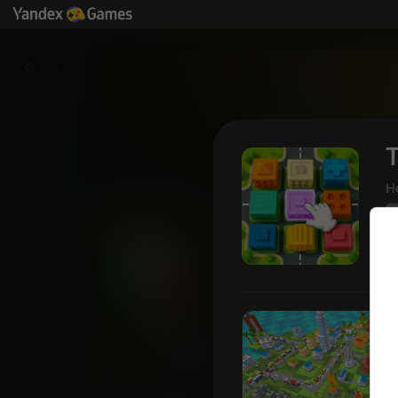
Geri
T
H
4
Tap Tap: build a city on an isl
Yandex Games
Oyunc
47
4,5
derecelendirmesi