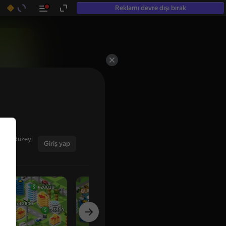
Reklamı devre dışı bırak
ğınız düzeyi
Giriş yap