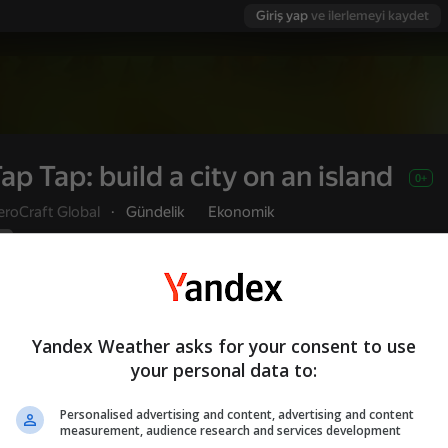
Giriş yap
ve ilerlemeyi kaydet
ap Tap: build a city on an island
0+
eroCraft Global
·
Gündelik
Ekonomik
Yandex Games derecelendirmesi
Oyuncu değerlendirmeleri
7
4,5
Kullanıcı adı ile giriş yapmanız, oyunda ulaştı
Oyna
ve tüm başarılarınızı kaydetmenizi sağlar
Yandex Weather asks for your consent to use
your personal data to:
and
Personalised advertising and content, advertising and content
u değerlendirmeleri
0+
measurement, audience research and services development