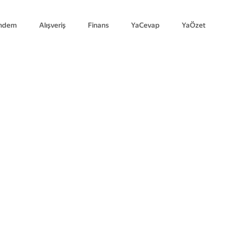
ndem
Alışveriş
Finans
YaCevap
YaÖzet