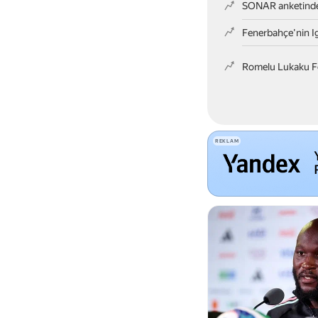
SONAR anketinde 
Fenerbahçe'nin Ig
Romelu Lukaku F
Galatasaray - Vil
Kayserispor, Mehm
REKLAM