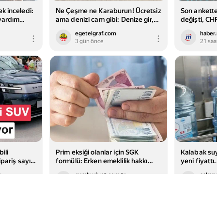
k inceledi:
Ne Çeşme ne Karaburun! Ücretsiz
Son ankette 
yardım
ama denizi cam gibi: Denize gir,
değişti, CH
Ünlülerden
sahilde yürü, tatilin keyfini çıkar
kayıp - Gün
egetelgraf.com
haber
lyonluk
3 gün önce
21 saa
ili
Prim eksiği olanlar için SGK
Kalabak suy
ipariş sayısı
formülü: Erken emeklilik hakkı
yeni fiyattı.
nasıl kazanılıyor?
m
cumhuriyet.com.tr
sakar
2 gün önce
16 saa