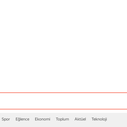
eviri
Maps
Disk
Metrica
Hava d
Spor
Eğlence
Ekonomi
Toplum
Aktüel
Teknoloji