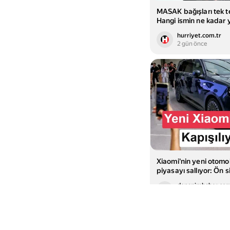
MASAK bağışları tek te
Hangi ismin ne kadar 
yaptığı ortaya çıktı | 
hurriyet.com.tr
AHBAP’a toplam 14 mi
2 gün önce
destek
Xiaomi'nin yeni otomob
piyasayı sallıyor: Ön s
100 bine dayandı
donanimhaber.co
3 gün önce