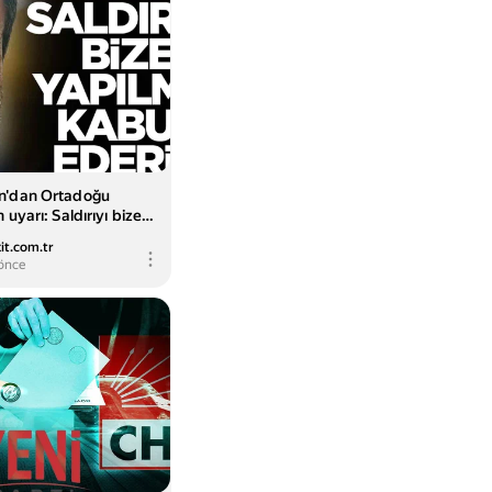
n'dan Ortadoğu
 uyarı: Saldırıyı bize
bul ederiz
it.com.tr
önce