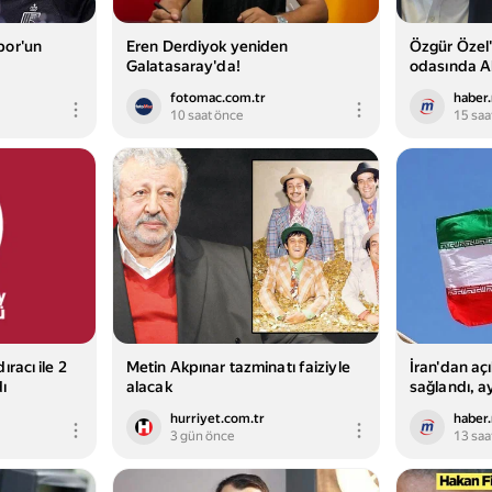
por'un
Eren Derdiyok yeniden
Özgür Özel
Galatasaray'da!
odasında A
detayı - Gü
fotomac.com.tr
haber
10 saat önce
15 saa
racı ile 2
Metin Akpınar tazminatı faiziyle
İran'dan aç
ı
alacak
sağlandı, ay
açıklanacak
hurriyet.com.tr
haber
3 gün önce
13 saa