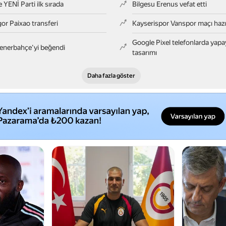
YENİ Parti ilk sırada
Bilgesu Erenus vefat etti
or Paixao transferi
Kayserispor Vanspor maçı hazırl
Google Pixel telefonlarda yapay
enerbahçe'yi beğendi
tasarımı
larreal maç kadrosu açıklandı mı?
Manisa FK Boluspor'u 2-1 yen
Daha fazla göster
et Murat Uçar ile anlaştı
Sorgun Yaz Festivali SORFES