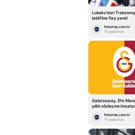
Lukaku'dan Trabzons
teklifine flaş yanıt!
fotomac.com.tr
15 saat önce
Galatasaray, Efe Mandı
yıllık sözleşme imzalad
fotomac.com.tr
11 saat önce