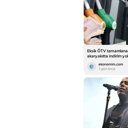
Eksik ÖTV tamamlana
akaryakıtta indirim yo
ekonomim.com
1 gün önce