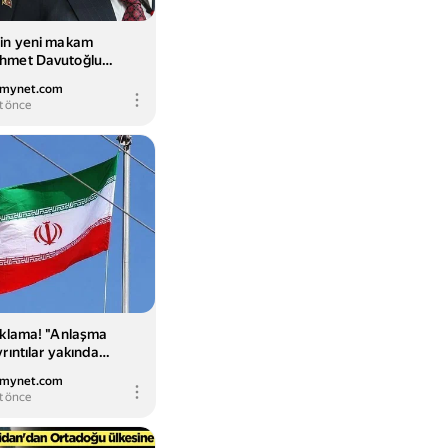
'in yeni makam
hmet Davutoğlu
ncel Haberler
.mynet.com
t önce
ıklama! "Anlaşma
rıntılar yakında
" - Dünya Haberleri
.mynet.com
t önce