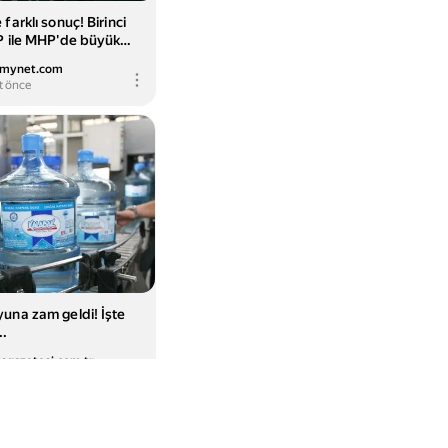
farklı sonuç! Birinci
P ile MHP'de büyük
cel Haberler
.mynet.com
t önce
una zam geldi! İşte
..
yagazetesi.com.tr
t önce