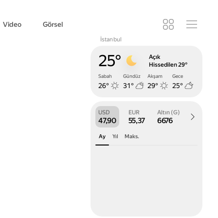
Video
Görsel
İstanbul
Widget'lar
Hava
25°
Açık
Durumu
Hissedilen 29°
Sabah
Gündüz
Akşam
Gece
26°
31°
29°
25°
USD
EUR
Altın (G)
Borsa
47,90
55,37
6676
Ay
Yıl
Maks.
47,5
47
46,5
7 Tem 2026
24 Tem