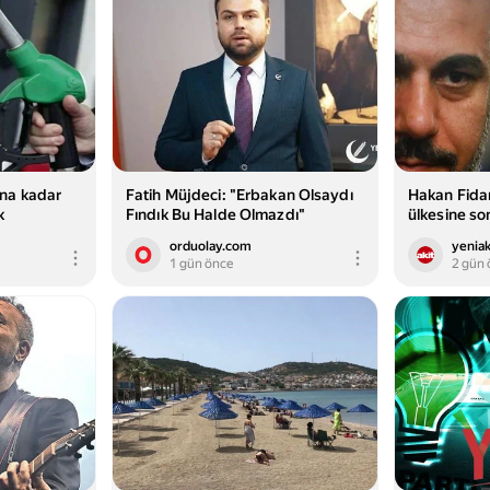
na kadar
Fatih Müjdeci: "Erbakan Olsaydı
Hakan Fida
k
Fındık Bu Halde Olmazdı"
ülkesine son
yapılmış ka
orduolay.com
yeniak
1 gün önce
2 gün 