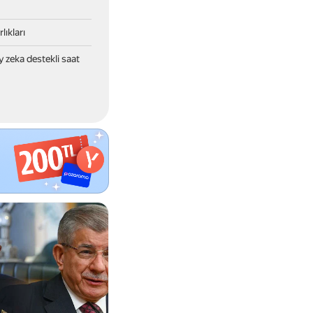
ıkları
 zeka destekli saat 
di
T 2026